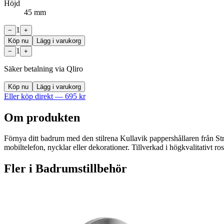
Höjd
45 mm
1
−
+
Köp nu
Lägg i varukorg
1
−
+
Säker betalning via Qliro
Köp nu
Lägg i varukorg
Eller köp direkt —
695
kr
Om produkten
Förnya ditt badrum med den stilrena Kullavik pappershållaren från Str
mobiltelefon, nycklar eller dekorationer. Tillverkad i högkvalitativt ros
Fler i
Badrumstillbehör