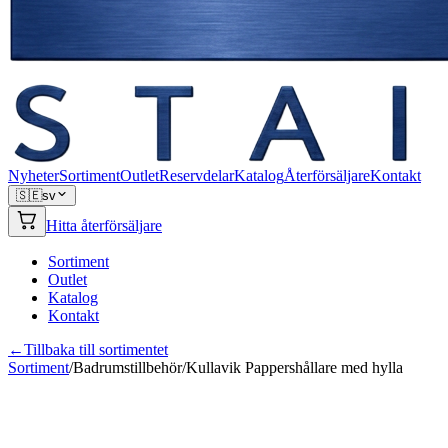
Nyheter
Sortiment
Outlet
Reservdelar
Katalog
Återförsäljare
Kontakt
🇸🇪
sv
Hitta återförsäljare
Sortiment
Outlet
Katalog
Kontakt
←
Tillbaka till sortimentet
Sortiment
/
Badrumstillbehör
/
Kullavik Pappershållare med hylla