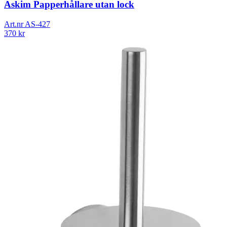
Askim Papperhållare utan lock
Art.nr
AS-427
370
kr