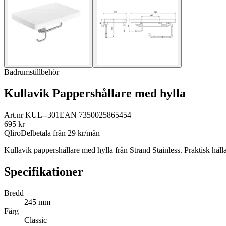
Badrumstillbehör
Kullavik Pappershållare med hylla
Art.nr
KUL--301
EAN
7350025865454
695
kr
Qliro
Delbetala från
29
kr/mån
Kullavik pappershållare med hylla från Strand Stainless. Praktisk hål
Specifikationer
Bredd
245 mm
Färg
Classic