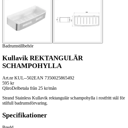
Badrumstillbehör
Kullavik REKTANGULÄR
SCHAMPOHYLLA
Art.nr
KUL--502
EAN
7350025865492
595
kr
Qliro
Delbetala från
25
kr/mån
Strand Stainless Kullavik rektangulär schampohylla i rostfritt stål för
stilfull badrumsförvaring.
Specifikationer
Bredd