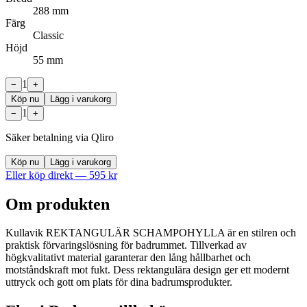
288 mm
Färg
Classic
Höjd
55 mm
1
−
+
Köp nu
Lägg i varukorg
1
−
+
Säker betalning via Qliro
Köp nu
Lägg i varukorg
Eller köp direkt —
595
kr
Om produkten
Kullavik REKTANGULÄR SCHAMPOHYLLA är en stilren och
praktisk förvaringslösning för badrummet. Tillverkad av
högkvalitativt material garanterar den lång hållbarhet och
motståndskraft mot fukt. Dess rektangulära design ger ett modernt
uttryck och gott om plats för dina badrumsprodukter.