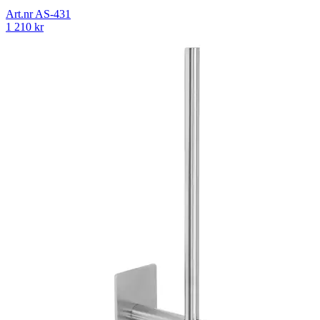
Art.nr
AS-431
1 210
kr