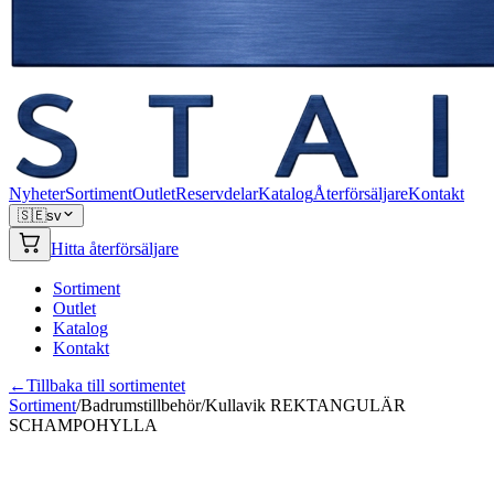
Nyheter
Sortiment
Outlet
Reservdelar
Katalog
Återförsäljare
Kontakt
🇸🇪
sv
Hitta återförsäljare
Sortiment
Outlet
Katalog
Kontakt
←
Tillbaka till sortimentet
Sortiment
/
Badrumstillbehör
/
Kullavik REKTANGULÄR
SCHAMPOHYLLA