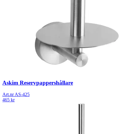
Askim Reservpappershållare
Art.nr
AS-425
465
kr