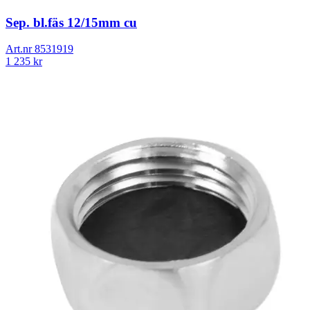
Sep. bl.fäs 12/15mm cu
Art.nr
8531919
1 235
kr