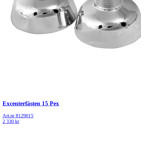
Excenterfästen 15 Pex
Art.nr
8129015
2 330
kr