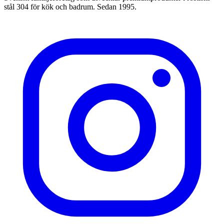
stål 304 för kök och badrum. Sedan 1995.