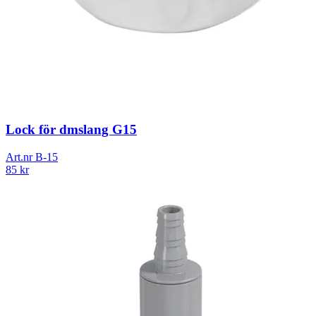
Lock för dmslang G15
Art.nr
B-15
85
kr