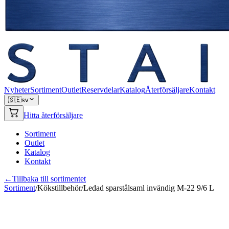
Nyheter
Sortiment
Outlet
Reservdelar
Katalog
Återförsäljare
Kontakt
🇸🇪
sv
Hitta återförsäljare
Sortiment
Outlet
Katalog
Kontakt
←
Tillbaka till sortimentet
Sortiment
/
Kökstillbehör
/
Ledad sparstålsaml invändig M-22 9/6 L