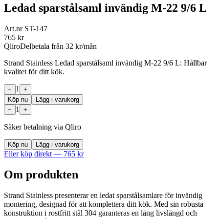
Ledad sparstålsaml invändig M-22 9/6 L
Art.nr
ST-147
765
kr
Qliro
Delbetala från
32
kr/mån
Strand Stainless Ledad sparstålsaml invändig M-22 9/6 L: Hållbar
kvalitet för ditt kök.
1
−
+
Köp nu
Lägg i varukorg
1
−
+
Säker betalning via Qliro
Köp nu
Lägg i varukorg
Eller köp direkt —
765
kr
Om produkten
Strand Stainless presenterar en ledat sparstålsamlare för invändig
montering, designad för att komplettera ditt kök. Med sin robusta
konstruktion i rostfritt stål 304 garanteras en lång livslängd och