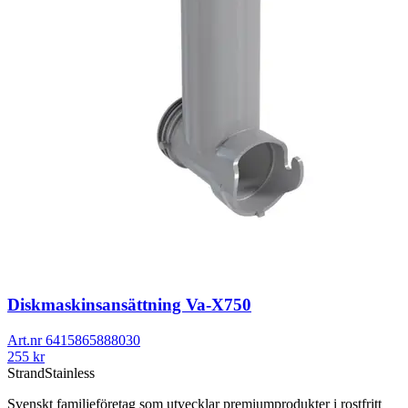
Diskmaskinsansättning Va-X750
Art.nr
6415865888030
255
kr
Strand
Stainless
Svenskt familjeföretag som utvecklar premiumprodukter i rostfritt