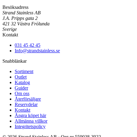
Besöksadress
Strand Stainless AB
J.A. Pripps gata 2
421 32 Västra Frölunda
Sverige
Kontakt
031 45 42 45
Info@strandstainless.se
Snabblänkar
Sortiment
Outlet
Katalog
Guider
Om oss
Återförsäljare
Reservdelar
Kontakt
Ångra köpet här
Allmänna villkor
Integritetspolicy
© 2026 Strand Stainless AB · Org.nr 559038-3922