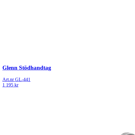
Glenn Stödhandtag
Art.nr
GL-441
1 195
kr