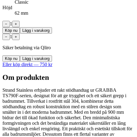
Classic
Höjd
62 mm
1
−
+
Köp nu
Lägg i varukorg
1
−
+
Säker betalning via Qliro
Köp nu
Lägg i varukorg
Eller köp direkt —
750
kr
Om produkten
Strand Stainless erbjuder ett rakt stödhandtag ur GRABBA
TS790F-serien, designat för att ge trygghet och ett säkert grepp i
badrummet. Tillverkat i rostfritt stål 304, kombinerar detta
stödhandtag en robust konstruktion med en stilren design som
smälter in i det moderna badrummet. Med en bredd på 900 mm
bidrar det till ökad funktion och säkerhet. Den minimalistiska
formgivningen och det beständiga materialet säkerställer en lång
livslängd och enkel rengöring. Ett praktiskt och estetiskt tillskott för
alla badrumsmiljöer. Dessutom finns ett flertal varianter av