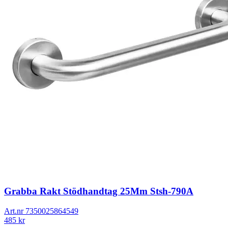
Grabba Rakt Stödhandtag 25Mm Stsh-790A
Art.nr
7350025864549
485
kr