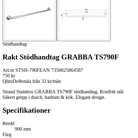
Stödhandtag
Rakt Stödhandtag GRABBA TS790F
Art.nr
STSH-790F
EAN
7350025864587
750
kr
Qliro
Delbetala från
32
kr/mån
Strand Stainless GRABBA TS790F stödhandtag. Rostfritt stål.
Säkert grepp i dusch, badrum & kök. Elegant design.
Specifikationer
Bredd
900 mm
Färg