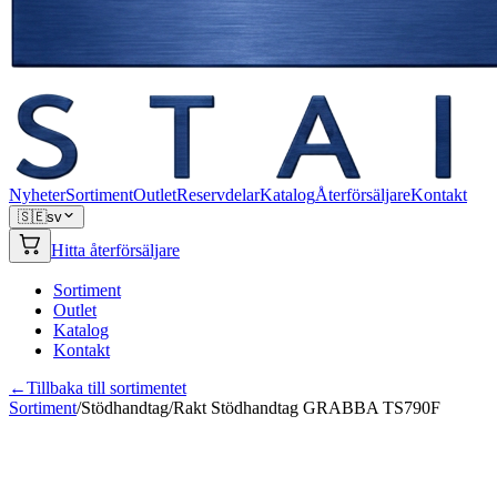
Nyheter
Sortiment
Outlet
Reservdelar
Katalog
Återförsäljare
Kontakt
🇸🇪
sv
Hitta återförsäljare
Sortiment
Outlet
Katalog
Kontakt
←
Tillbaka till sortimentet
Sortiment
/
Stödhandtag
/
Rakt Stödhandtag GRABBA TS790F