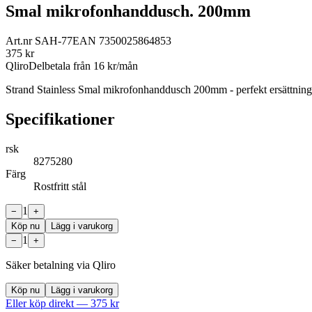
Smal mikrofonhanddusch. 200mm
Art.nr
SAH-77
EAN
7350025864853
375
kr
Qliro
Delbetala från
16
kr/mån
Strand Stainless Smal mikrofonhanddusch 200mm - perfekt ersättnings
Specifikationer
rsk
8275280
Färg
Rostfritt stål
1
−
+
Köp nu
Lägg i varukorg
1
−
+
Säker betalning via Qliro
Köp nu
Lägg i varukorg
Eller köp direkt —
375
kr