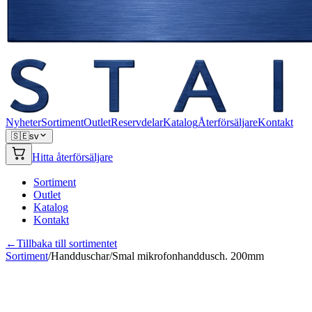
Nyheter
Sortiment
Outlet
Reservdelar
Katalog
Återförsäljare
Kontakt
🇸🇪
sv
Hitta återförsäljare
Sortiment
Outlet
Katalog
Kontakt
←
Tillbaka till sortimentet
Sortiment
/
Handduschar
/
Smal mikrofonhanddusch. 200mm