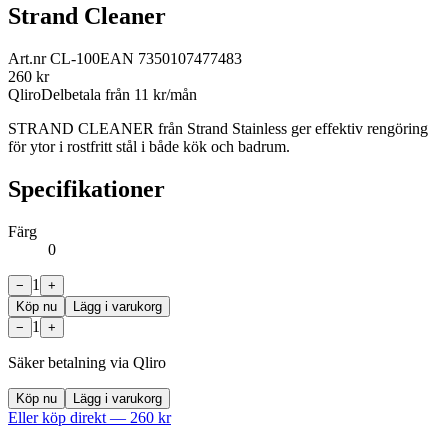
Strand Cleaner
Art.nr
CL-100
EAN
7350107477483
260
kr
Qliro
Delbetala från
11
kr/mån
STRAND CLEANER från Strand Stainless ger effektiv rengöring
för ytor i rostfritt stål i både kök och badrum.
Specifikationer
Färg
0
1
−
+
Köp nu
Lägg i varukorg
1
−
+
Säker betalning via Qliro
Köp nu
Lägg i varukorg
Eller köp direkt —
260
kr