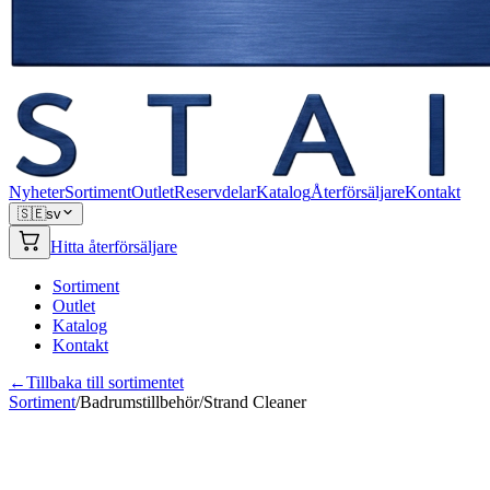
Nyheter
Sortiment
Outlet
Reservdelar
Katalog
Återförsäljare
Kontakt
🇸🇪
sv
Hitta återförsäljare
Sortiment
Outlet
Katalog
Kontakt
←
Tillbaka till sortimentet
Sortiment
/
Badrumstillbehör
/
Strand Cleaner