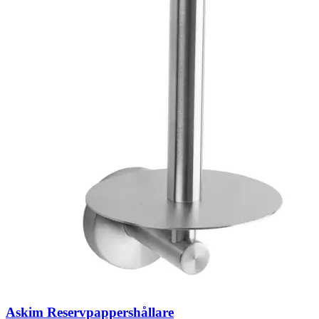
Askim Reservpappershållare