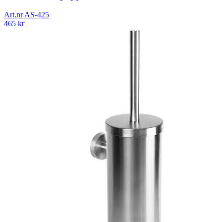
Art.nr
AS-425
465
kr