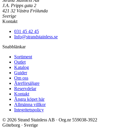
Strand Stainless AB
J.A. Pripps gata 2
421 32 Västra Frölunda
Sverige
Kontakt
031 45 42 45
Info@strandstainless.se
Snabblänkar
Sortiment
Outlet
Katalog
Guider
Om oss
Återförsäljare
Reservdelar
Kontakt
Ångra köpet här
Allmänna villkor
Integritetspolicy
© 2026 Strand Stainless AB · Org.nr 559038-3922
Göteborg · Sverige