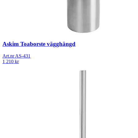
Askim Toaborste vägghängd
Art.nr
AS-431
1 210
kr