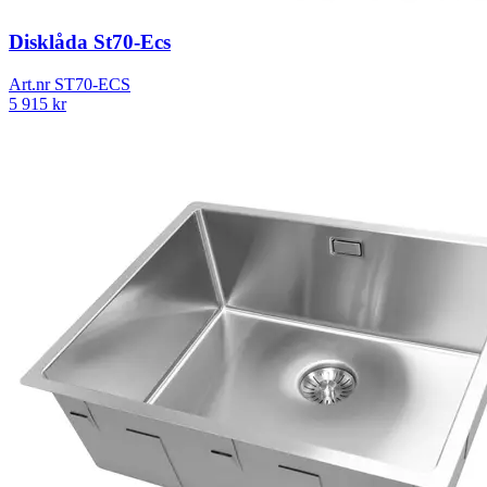
Disklåda St70-Ecs
Art.nr
ST70-ECS
5 915
kr