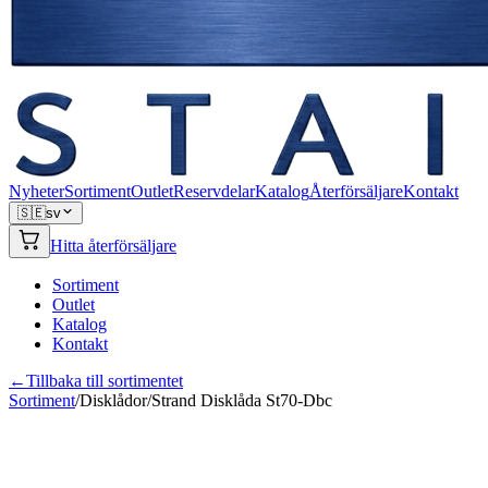
Nyheter
Sortiment
Outlet
Reservdelar
Katalog
Återförsäljare
Kontakt
🇸🇪
sv
Hitta återförsäljare
Sortiment
Outlet
Katalog
Kontakt
←
Tillbaka till sortimentet
Sortiment
/
Disklådor
/
Strand Disklåda St70-Dbc