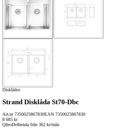
Disklådor
Strand Disklåda St70-Dbc
Art.nr
7350025867830
EAN
7350025867830
8 685
kr
Qliro
Delbetala från
362
kr/mån