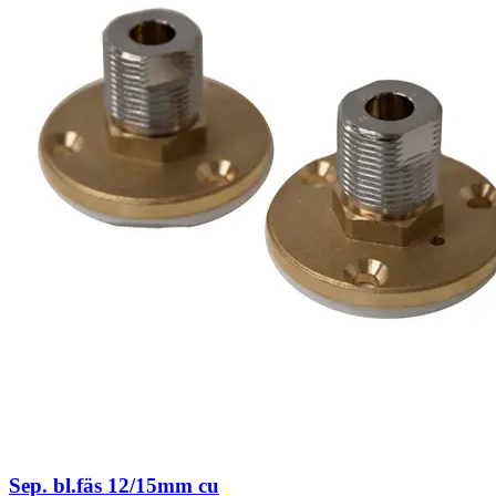
Sep. bl.fäs 12/15mm cu