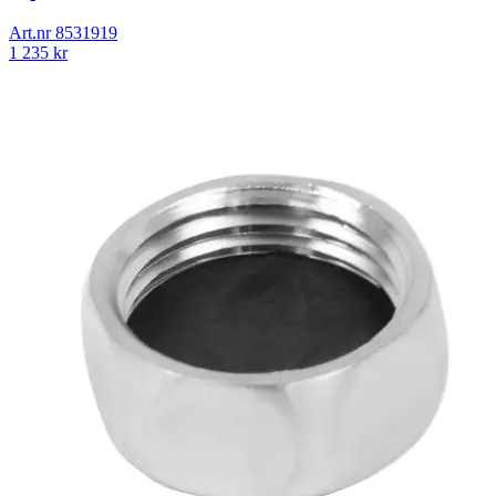
Art.nr
8531919
1 235
kr