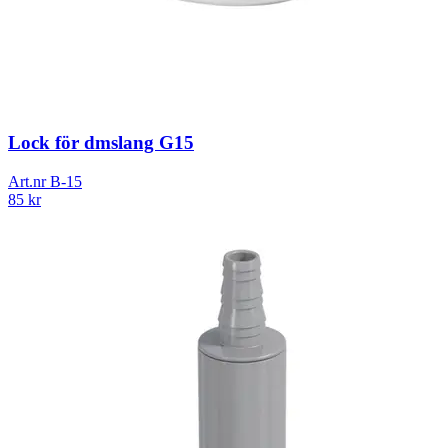
Lock för dmslang G15
Art.nr
B-15
85
kr