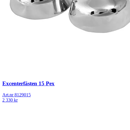
Excenterfästen 15 Pex
Art.nr
8129015
2 330
kr