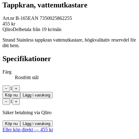
Tappkran, vattenutkastare
Art.nr
B-165
EAN
7350025862255
455
kr
Qliro
Delbetala från
19
kr/mån
Strand Stainless tappkran vattenutkastare, högkvalitativ reservdel för
ditt hem.
Specifikationer
Färg
Rostfritt stål
1
−
+
Köp nu
Lägg i varukorg
1
−
+
Säker betalning via Qliro
Köp nu
Lägg i varukorg
Eller köp direkt —
455
kr