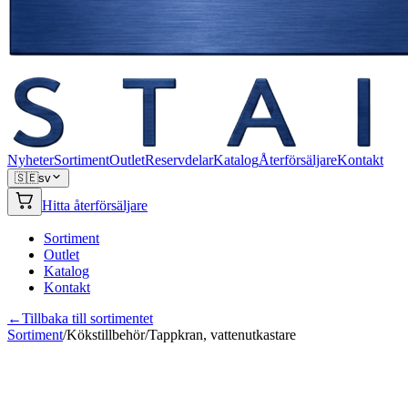
Nyheter
Sortiment
Outlet
Reservdelar
Katalog
Återförsäljare
Kontakt
🇸🇪
sv
Hitta återförsäljare
Sortiment
Outlet
Katalog
Kontakt
←
Tillbaka till sortimentet
Sortiment
/
Kökstillbehör
/
Tappkran, vattenutkastare