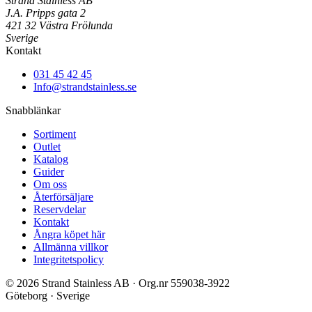
Strand Stainless AB
J.A. Pripps gata 2
421 32 Västra Frölunda
Sverige
Kontakt
031 45 42 45
Info@strandstainless.se
Snabblänkar
Sortiment
Outlet
Katalog
Guider
Om oss
Återförsäljare
Reservdelar
Kontakt
Ångra köpet här
Allmänna villkor
Integritetspolicy
© 2026 Strand Stainless AB · Org.nr 559038-3922
Göteborg · Sverige