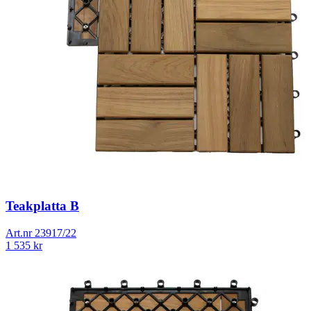
Teakplatta B
Art.nr
23917/22
1 535
kr