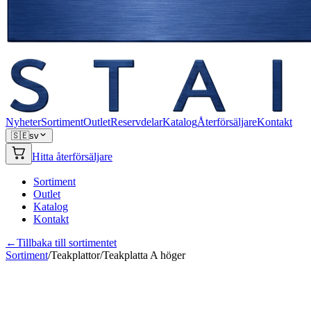
Nyheter
Sortiment
Outlet
Reservdelar
Katalog
Återförsäljare
Kontakt
🇸🇪
sv
Hitta återförsäljare
Sortiment
Outlet
Katalog
Kontakt
←
Tillbaka till sortimentet
Sortiment
/
Teakplattor
/
Teakplatta A höger