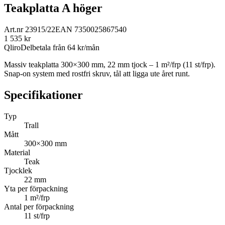
Teakplatta A höger
Art.nr
23915/22
EAN
7350025867540
1 535
kr
Qliro
Delbetala från
64
kr/mån
Massiv teakplatta 300×300 mm, 22 mm tjock – 1 m²/frp (11 st/frp).
Snap-on system med rostfri skruv, tål att ligga ute året runt.
Specifikationer
Typ
Trall
Mått
300×300 mm
Material
Teak
Tjocklek
22 mm
Yta per förpackning
1 m²/frp
Antal per förpackning
11 st/frp