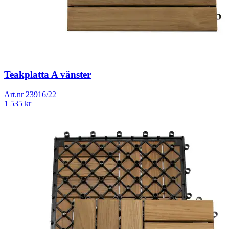
Teakplatta A vänster
Art.nr
23916/22
1 535
kr