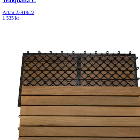
Teakplatta C
Art.nr
23918/22
1 535
kr