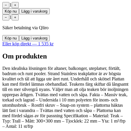
1
−
+
Köp nu
Lägg i varukorg
1
−
+
Säker betalning via Qliro
Köp nu
Lägg i varukorg
Eller köp direkt —
1 535
kr
Om produkten
Den idealiska lösningen för altaner, balkonger, uteplatser, förtält,
badrum och runt pooler. Strand Stainless teakplattor är av högsta
kvalitet och tål att ligga ute året runt. Underhåll och skötsel Plattan
kan med fördel lämnas obehandlad. Teakens färg skiftar då långsamt
till en mer silvergrå nyans. Väljer man att olja teaken bör inoljningen
upprepas årligen. Tvättas med vatten och såpa. Fakta – Massiv teak,
torkad och lagrad – Undersida i 10 mm polyeten för inom- och
utomhusbruk – Rostfri skruv – Snap-on system – plattorna häktas
lätt fast i varandra – Tvättas med vatten och såpa – Plattorna kan
med fördel sågas av för passning Specifikation – Material: Teak –
Typ: Trall – Mått: 300×300 mm – Tjocklek: 22 mm – Yta: 1 m²/frp
– Antal: 11 st/frp