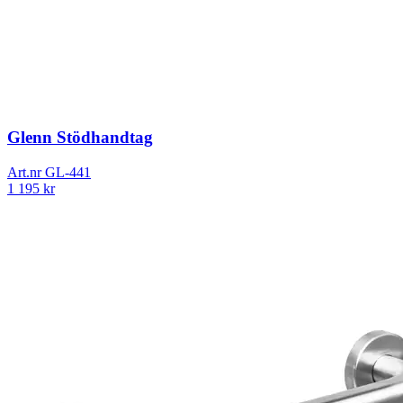
Glenn Stödhandtag
Art.nr
GL-441
1 195
kr