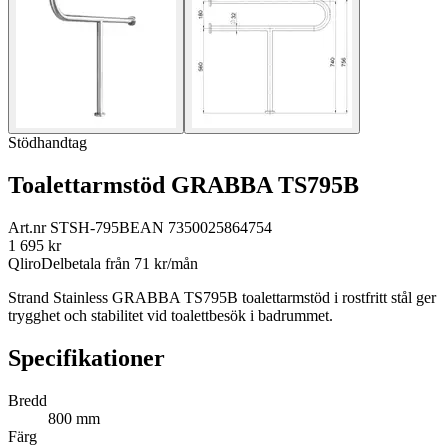
Stödhandtag
Toalettarmstöd GRABBA TS795B
Art.nr
STSH-795B
EAN
7350025864754
1 695
kr
Qliro
Delbetala från
71
kr/mån
Strand Stainless GRABBA TS795B toalettarmstöd i rostfritt stål ger
trygghet och stabilitet vid toalettbesök i badrummet.
Specifikationer
Bredd
800 mm
Färg