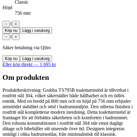
Classic
Höjd
756 mm
1
−
+
Köp nu
Lägg i varukorg
1
−
+
Säker betalning via Qliro
Köp nu
Lägg i varukorg
Eller köp direkt —
1 695
kr
Om produkten
Produktbeskrivning: Grabba TS795B toalettarmstöd är tillverkat i
rostfritt stål 304, vilket säkerställer både hållbarhet och en tidlös
estetik. Med en bredd på 800 mm och en höjd på 756 mm erbjuder
armstödet stabilitet och stöd i badrumsmiljön. Den stilrena finishen i
rostfritt stål kompletterar modern inredning. Detta toalettarmstöd är
framtaget för att förbättra säkerheten och komforten i badrummet.
Den robusta konstruktionen i rostfritt stål 304 står emot dagligt
slitage och bibehåller sitt utseende över tid. Designen integreras
smidigt i olika badrumsstilar, från minimalistisk till klassisk.