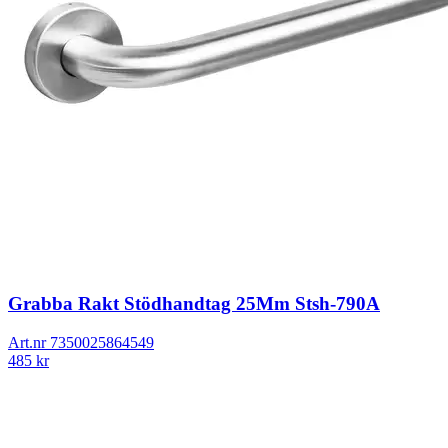
Grabba Rakt Stödhandtag 25Mm Stsh-790A
Art.nr
7350025864549
485
kr