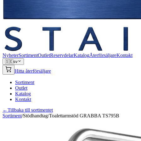
Nyheter
Sortiment
Outlet
Reservdelar
Katalog
Återförsäljare
Kontakt
🇸🇪
sv
Hitta återförsäljare
Sortiment
Outlet
Katalog
Kontakt
←
Tillbaka till sortimentet
Sortiment
/
Stödhandtag
/
Toalettarmstöd GRABBA TS795B