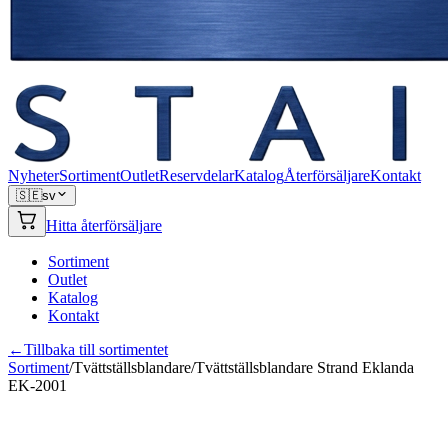
Nyheter
Sortiment
Outlet
Reservdelar
Katalog
Återförsäljare
Kontakt
🇸🇪
sv
Hitta återförsäljare
Sortiment
Outlet
Katalog
Kontakt
←
Tillbaka till sortimentet
Sortiment
/
Tvättställsblandare
/
Tvättställsblandare Strand Eklanda
EK-2001