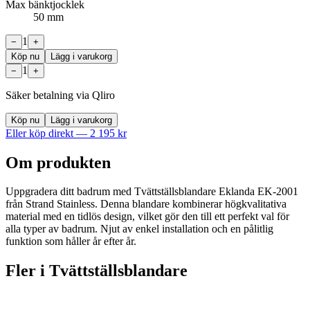
Max bänktjocklek
50 mm
1
−
+
Köp nu
Lägg i varukorg
1
−
+
Säker betalning via Qliro
Köp nu
Lägg i varukorg
Eller köp direkt —
2 195
kr
Om produkten
Uppgradera ditt badrum med Tvättställsblandare Eklanda EK-2001
från Strand Stainless. Denna blandare kombinerar högkvalitativa
material med en tidlös design, vilket gör den till ett perfekt val för
alla typer av badrum. Njut av enkel installation och en pålitlig
funktion som håller år efter år.
Fler i
Tvättställsblandare