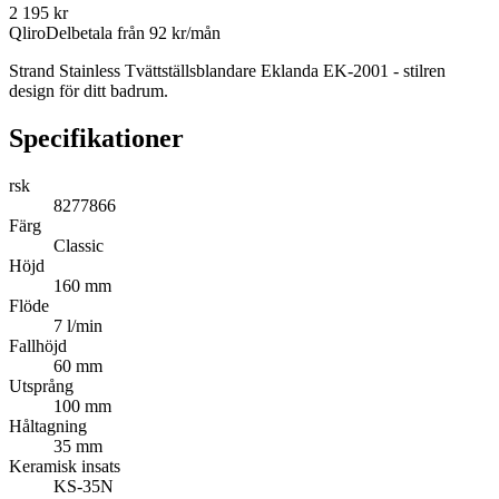
2 195
kr
Qliro
Delbetala från
92
kr/mån
Strand Stainless Tvättställsblandare Eklanda EK-2001 - stilren
design för ditt badrum.
Specifikationer
rsk
8277866
Färg
Classic
Höjd
160 mm
Flöde
7 l/min
Fallhöjd
60 mm
Utsprång
100 mm
Håltagning
35 mm
Keramisk insats
KS-35N