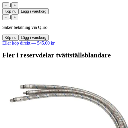
1
−
+
Köp nu
Lägg i varukorg
1
−
+
Säker betalning via Qliro
Köp nu
Lägg i varukorg
Eller köp direkt —
545,00 kr
Fler i
reservdelar tvättställsblandare