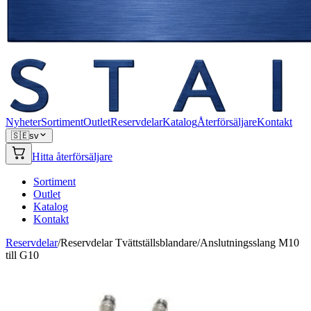
Nyheter
Sortiment
Outlet
Reservdelar
Katalog
Återförsäljare
Kontakt
🇸🇪
sv
Hitta återförsäljare
Sortiment
Outlet
Katalog
Kontakt
Reservdelar
/
Reservdelar Tvättställsblandare
/
Anslutningsslang M10
till G10