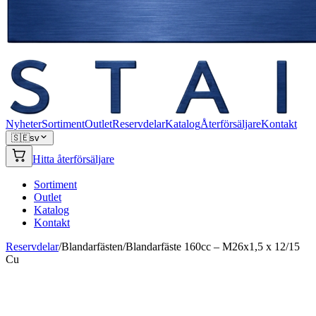
Nyheter
Sortiment
Outlet
Reservdelar
Katalog
Återförsäljare
Kontakt
🇸🇪
sv
Hitta återförsäljare
Sortiment
Outlet
Katalog
Kontakt
Reservdelar
/
Blandarfästen
/
Blandarfäste 160cc – M26x1,5 x 12/15
Cu