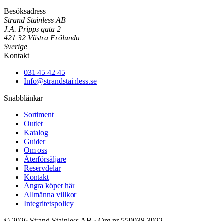
Besöksadress
Strand Stainless AB
J.A. Pripps gata 2
421 32 Västra Frölunda
Sverige
Kontakt
031 45 42 45
Info@strandstainless.se
Snabblänkar
Sortiment
Outlet
Katalog
Guider
Om oss
Återförsäljare
Reservdelar
Kontakt
Ångra köpet här
Allmänna villkor
Integritetspolicy
© 2026 Strand Stainless AB · Org.nr 559038-3922