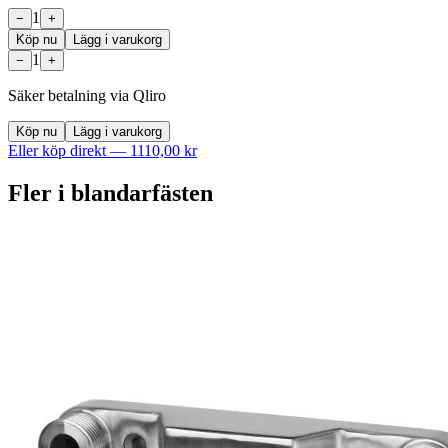
1
−
+
Köp nu
Lägg i varukorg
1
−
+
Säker betalning via Qliro
Köp nu
Lägg i varukorg
Eller köp direkt —
1110,00 kr
Fler i
blandarfästen