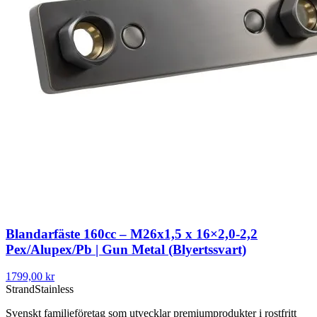
Blandarfäste 160cc – M26x1,5 x 16×2,0-2,2
Pex/Alupex/Pb | Gun Metal (Blyertssvart)
1799,00 kr
Strand
Stainless
Svenskt familjeföretag som utvecklar premiumprodukter i rostfritt