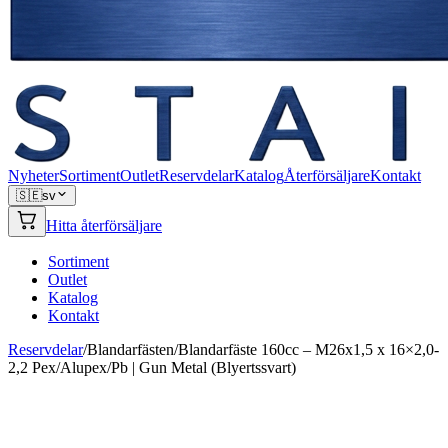
Nyheter
Sortiment
Outlet
Reservdelar
Katalog
Återförsäljare
Kontakt
🇸🇪
sv
Hitta återförsäljare
Sortiment
Outlet
Katalog
Kontakt
Reservdelar
/
Blandarfästen
/
Blandarfäste 160cc – M26x1,5 x 16×2,0-
2,2 Pex/Alupex/Pb | Gun Metal (Blyertssvart)