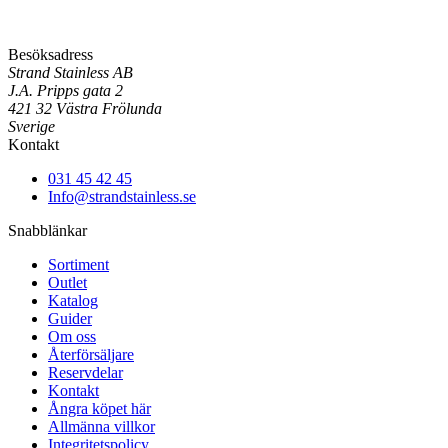
Besöksadress
Strand Stainless AB
J.A. Pripps gata 2
421 32 Västra Frölunda
Sverige
Kontakt
031 45 42 45
Info@strandstainless.se
Snabblänkar
Sortiment
Outlet
Katalog
Guider
Om oss
Återförsäljare
Reservdelar
Kontakt
Ångra köpet här
Allmänna villkor
Integritetspolicy