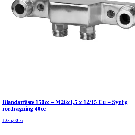
Blandarfäste 150cc – M26x1,5 x 12/15 Cu – Synlig
rördragning 40cc
1235,00 kr