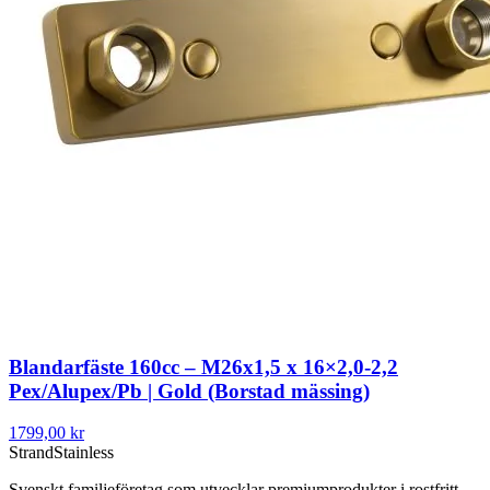
Blandarfäste 160cc – M26x1,5 x 16×2,0-2,2
Pex/Alupex/Pb | Gold (Borstad mässing)
1799,00 kr
Strand
Stainless
Svenskt familjeföretag som utvecklar premiumprodukter i rostfritt