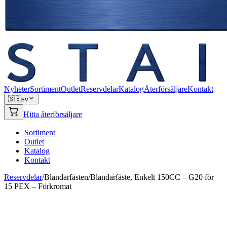
Nyheter
Sortiment
Outlet
Reservdelar
Katalog
Återförsäljare
Kontakt
🇸🇪
sv
Hitta återförsäljare
Sortiment
Outlet
Katalog
Kontakt
Reservdelar
/
Blandarfästen
/
Blandarfäste, Enkelt 150CC – G20 för
15 PEX – Förkromat