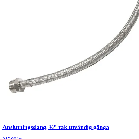
Anslutningsslang, ½” rak utvändig gänga