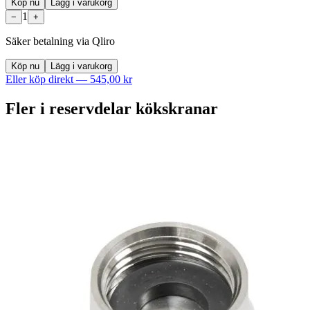
Köp nu
Lägg i varukorg
1
−
+
Säker betalning via Qliro
Köp nu
Lägg i varukorg
Eller köp direkt —
545,00 kr
Fler i
reservdelar kökskranar