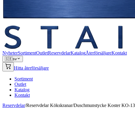
Nyheter
Sortiment
Outlet
Reservdelar
Katalog
Återförsäljare
Kontakt
🇸🇪
sv
Hitta återförsäljare
Sortiment
Outlet
Katalog
Kontakt
Reservdelar
/
Reservdelar Kökskranar
/
Duschmunstycke Koster KO-1