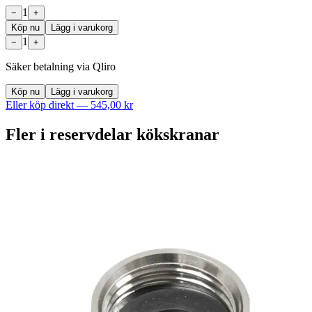
1
−
+
Köp nu
Lägg i varukorg
1
−
+
Säker betalning via Qliro
Köp nu
Lägg i varukorg
Eller köp direkt —
545,00 kr
Fler i
reservdelar kökskranar