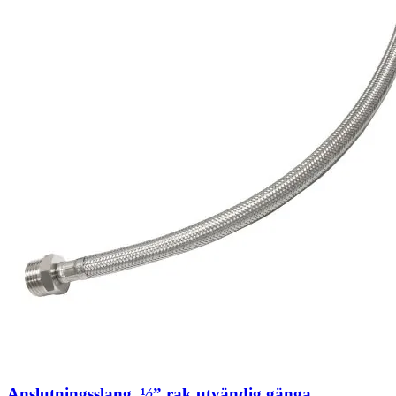
Anslutningsslang, ½” rak utvändig gänga