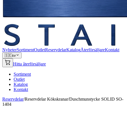
Nyheter
Sortiment
Outlet
Reservdelar
Katalog
Återförsäljare
Kontakt
🇸🇪
sv
Hitta återförsäljare
Sortiment
Outlet
Katalog
Kontakt
Reservdelar
/
Reservdelar Kökskranar
/
Duschmunstycke SOLID SO-
1404