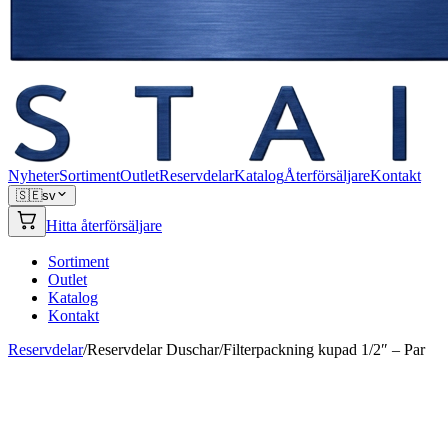
Nyheter
Sortiment
Outlet
Reservdelar
Katalog
Återförsäljare
Kontakt
🇸🇪
sv
Hitta återförsäljare
Sortiment
Outlet
Katalog
Kontakt
Reservdelar
/
Reservdelar Duschar
/
Filterpackning kupad 1/2″ – Par