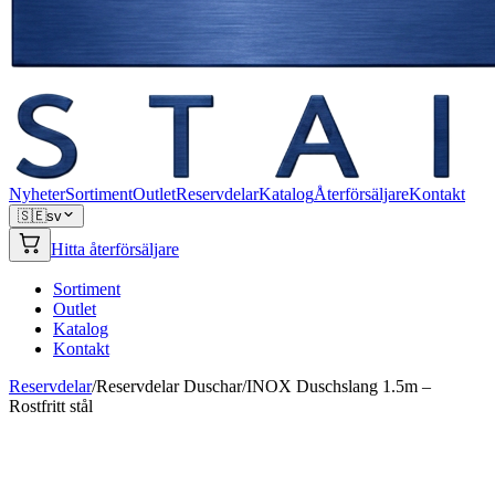
Nyheter
Sortiment
Outlet
Reservdelar
Katalog
Återförsäljare
Kontakt
🇸🇪
sv
Hitta återförsäljare
Sortiment
Outlet
Katalog
Kontakt
Reservdelar
/
Reservdelar Duschar
/
INOX Duschslang 1.5m –
Rostfritt stål