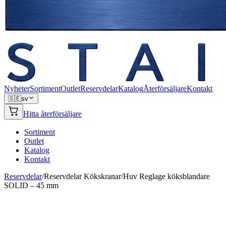
Nyheter
Sortiment
Outlet
Reservdelar
Katalog
Återförsäljare
Kontakt
🇸🇪
sv
Hitta återförsäljare
Sortiment
Outlet
Katalog
Kontakt
Reservdelar
/
Reservdelar Kökskranar
/
Huv Reglage köksblandare
SOLID – 45 mm