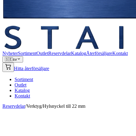
Nyheter
Sortiment
Outlet
Reservdelar
Katalog
Återförsäljare
Kontakt
🇸🇪
sv
Hitta återförsäljare
Sortiment
Outlet
Katalog
Kontakt
Reservdelar
/
Verktyg
/
Hylsnyckel till 22 mm