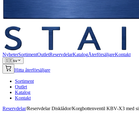
Nyheter
Sortiment
Outlet
Reservdelar
Katalog
Återförsäljare
Kontakt
🇸🇪
sv
Hitta återförsäljare
Sortiment
Outlet
Katalog
Kontakt
Reservdelar
/
Reservdelar Disklådor
/
Korgbottenventil KBV-X3 med si