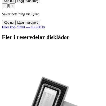
Köp nu
Lägg i varukorg
1
−
+
Säker betalning via Qliro
Köp nu
Lägg i varukorg
Eller köp direkt —
435,00 kr
Fler i
reservdelar disklådor