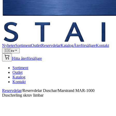
Nyheter
Sortiment
Outlet
Reservdelar
Katalog
Återförsäljare
Kontakt
🇸🇪
sv
Hitta återförsäljare
Sortiment
Outlet
Katalog
Kontakt
Reservdelar
/
Reservdelar Duschar
/
Marstrand MAR-1000
Duschreling skruv limbar