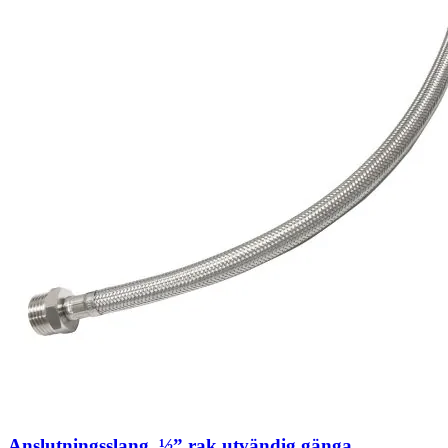
Anslutningsslang, ½” rak utvändig gänga