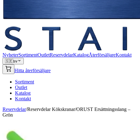
Nyheter
Sortiment
Outlet
Reservdelar
Katalog
Återförsäljare
Kontakt
🇸🇪
sv
Hitta återförsäljare
Sortiment
Outlet
Katalog
Kontakt
Reservdelar
/
Reservdelar Kökskranar
/
ORUST Ersättningsslang –
Grön