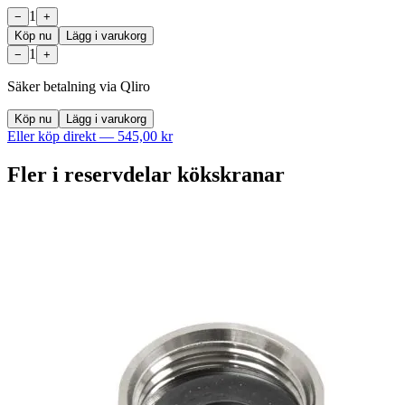
1
−
+
Köp nu
Lägg i varukorg
1
−
+
Säker betalning via Qliro
Köp nu
Lägg i varukorg
Eller köp direkt —
545,00 kr
Fler i
reservdelar kökskranar