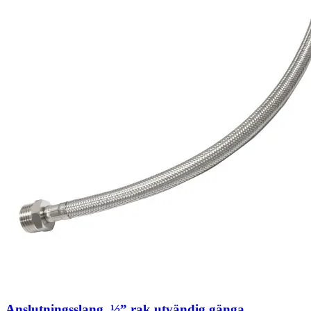
Anslutningsslang, ½” rak utvändig gänga