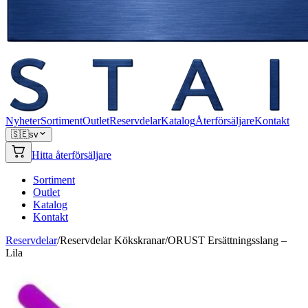
Nyheter
Sortiment
Outlet
Reservdelar
Katalog
Återförsäljare
Kontakt
🇸🇪
sv
Hitta återförsäljare
Sortiment
Outlet
Katalog
Kontakt
Reservdelar
/
Reservdelar Kökskranar
/
ORUST Ersättningsslang –
Lila