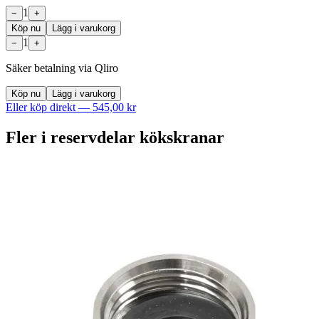
1
−
+
Köp nu
Lägg i varukorg
1
−
+
Säker betalning via Qliro
Köp nu
Lägg i varukorg
Eller köp direkt —
545,00 kr
Fler i
reservdelar kökskranar