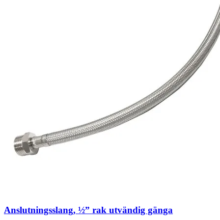
Anslutningsslang, ½” rak utvändig gänga