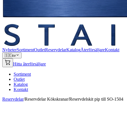
Nyheter
Sortiment
Outlet
Reservdelar
Katalog
Återförsäljare
Kontakt
🇸🇪
sv
Hitta återförsäljare
Sortiment
Outlet
Katalog
Kontakt
Reservdelar
/
Reservdelar Kökskranar
/
Reservdelskit pip till SO-1504