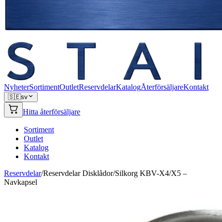
Nyheter
Sortiment
Outlet
Reservdelar
Katalog
Återförsäljare
Kontakt
🇸🇪
sv
Hitta återförsäljare
Sortiment
Outlet
Katalog
Kontakt
Reservdelar
/
Reservdelar Disklådor
/
Silkorg KBV-X4/X5 –
Navkapsel