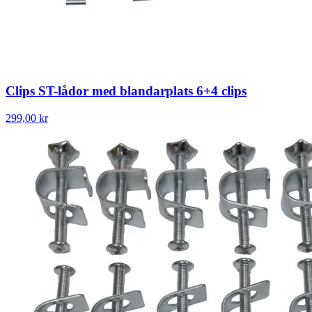
Clips ST-lådor med blandarplats 6+4 clips
299,00 kr