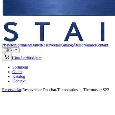
Nyheter
Sortiment
Outlet
Reservdelar
Katalog
Återförsäljare
Kontakt
🇸🇪
sv
Hitta återförsäljare
Sortiment
Outlet
Katalog
Kontakt
Reservdelar
/
Reservdelar Duschar
/
Termostatinsats Thermostar S22