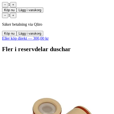
1
−
+
Köp nu
Lägg i varukorg
1
−
+
Säker betalning via Qliro
Köp nu
Lägg i varukorg
Eller köp direkt —
300,00 kr
Fler i
reservdelar duschar