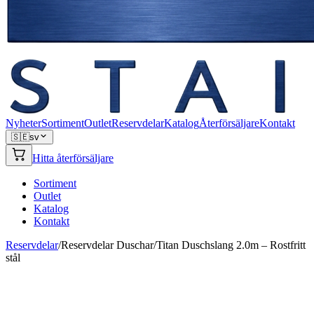
Nyheter
Sortiment
Outlet
Reservdelar
Katalog
Återförsäljare
Kontakt
🇸🇪
sv
Hitta återförsäljare
Sortiment
Outlet
Katalog
Kontakt
Reservdelar
/
Reservdelar Duschar
/
Titan Duschslang 2.0m – Rostfritt
stål