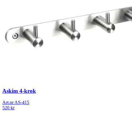
Askim 4-krok
Art.nr
AS-415
520
kr