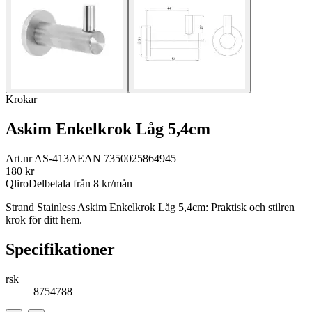
Krokar
Askim Enkelkrok Låg 5,4cm
Art.nr
AS-413A
EAN
7350025864945
180
kr
Qliro
Delbetala från
8
kr/mån
Strand Stainless Askim Enkelkrok Låg 5,4cm: Praktisk och stilren
krok för ditt hem.
Specifikationer
rsk
8754788