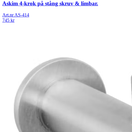
Askim 4-krok på stång skruv & limbar.
Art.nr
AS-414
745
kr