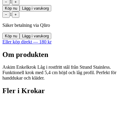
1
−
+
Köp nu
Lägg i varukorg
1
−
+
Säker betalning via Qliro
Köp nu
Lägg i varukorg
Eller köp direkt —
180
kr
Om produkten
Askim Enkelkrok Låg i rostfritt stål från Strand Stainless.
Funktionell krok med 5,4 cm höjd och låg profil. Perfekt för
handdukar och kläder.
Fler i
Krokar