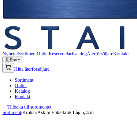
Nyheter
Sortiment
Outlet
Reservdelar
Katalog
Återförsäljare
Kontakt
🇸🇪
sv
Hitta återförsäljare
Sortiment
Outlet
Katalog
Kontakt
←
Tillbaka till sortimentet
Sortiment
/
Krokar
/
Askim Enkelkrok Låg 5,4cm