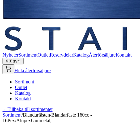
Nyheter
Sortiment
Outlet
Reservdelar
Katalog
Återförsäljare
Kontakt
🇸🇪
sv
Hitta återförsäljare
Sortiment
Outlet
Katalog
Kontakt
←
Tillbaka till sortimentet
Sortiment
/
Blandarfästen
/
Blandarfäste 160cc -
16Pex/AlupexGunmetal,