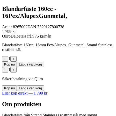
Blandarfäste 160cc -
16Pex/AlupexGunmetal,
Art.nr
8265002
EAN
7320127800738
1 799
kr
Qliro
Delbetala från
75
kr/mån
Blandarfäste 160cc, 16mm Pex/Alupex, Gunmetal. Strand Stainless
rostfritt stål.
1
−
+
Köp nu
Lägg i varukorg
1
−
+
Säker betalning via Qliro
Köp nu
Lägg i varukorg
Eller köp direkt —
1 799
kr
Om produkten
Blandarfäste från Strand Stainless i rostfritt stål med snygg