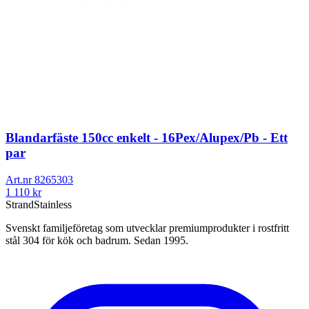
Blandarfäste 150cc enkelt - 16Pex/Alupex/Pb - Ett
par
Art.nr
8265303
1 110
kr
Strand
Stainless
Svenskt familjeföretag som utvecklar premiumprodukter i rostfritt
stål 304 för kök och badrum. Sedan 1995.