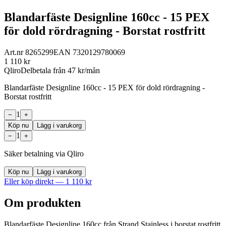
Blandarfäste Designline 160cc - 15 PEX
för dold rördragning - Borstat rostfritt
Art.nr
8265299
EAN
7320129780069
1 110
kr
Qliro
Delbetala från
47
kr/mån
Blandarfäste Designline 160cc - 15 PEX för dold rördragning -
Borstat rostfritt
1
−
+
Köp nu
Lägg i varukorg
1
−
+
Säker betalning via Qliro
Köp nu
Lägg i varukorg
Eller köp direkt —
1 110
kr
Om produkten
Blandarfäste Designline 160cc från Strand Stainless i borstat rostfritt