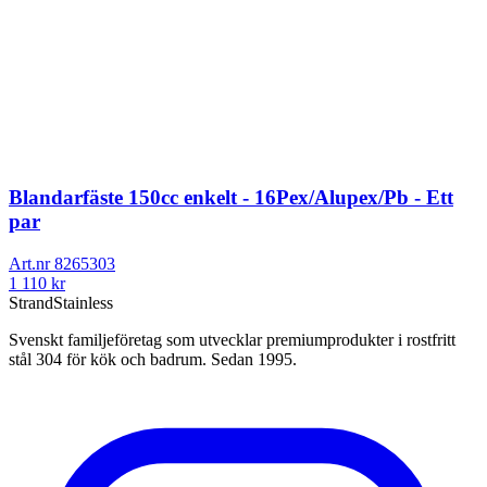
Blandarfäste 150cc enkelt - 16Pex/Alupex/Pb - Ett
par
Art.nr
8265303
1 110
kr
Strand
Stainless
Svenskt familjeföretag som utvecklar premiumprodukter i rostfritt
stål 304 för kök och badrum. Sedan 1995.