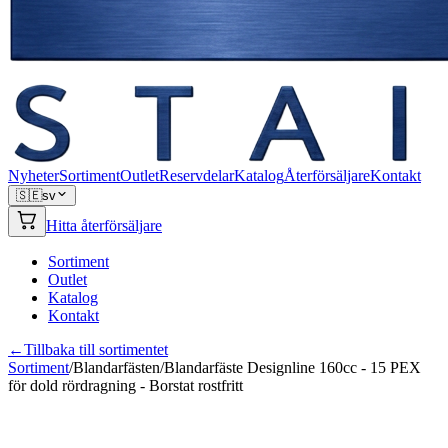
Nyheter
Sortiment
Outlet
Reservdelar
Katalog
Återförsäljare
Kontakt
🇸🇪
sv
Hitta återförsäljare
Sortiment
Outlet
Katalog
Kontakt
←
Tillbaka till sortimentet
Sortiment
/
Blandarfästen
/
Blandarfäste Designline 160cc - 15 PEX
för dold rördragning - Borstat rostfritt