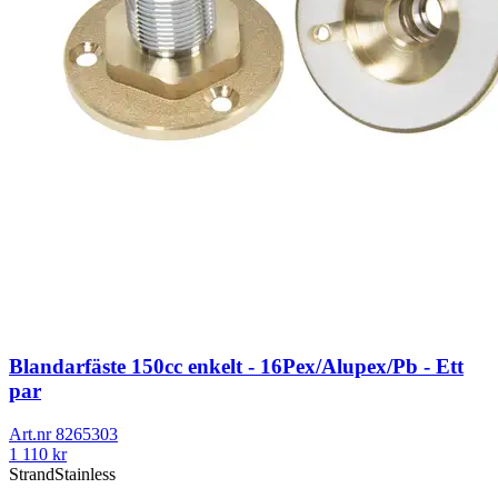
Blandarfäste 150cc enkelt - 16Pex/Alupex/Pb - Ett
par
Art.nr
8265303
1 110
kr
Strand
Stainless