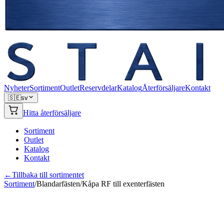
Nyheter
Sortiment
Outlet
Reservdelar
Katalog
Återförsäljare
Kontakt
🇸🇪
sv
Hitta återförsäljare
Sortiment
Outlet
Katalog
Kontakt
←
Tillbaka till sortimentet
Sortiment
/
Blandarfästen
/
Kåpa RF till exenterfästen