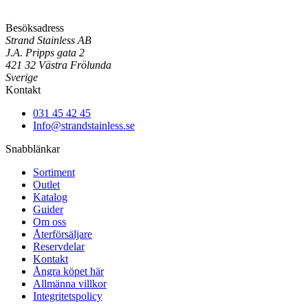
Besöksadress
Strand Stainless AB
J.A. Pripps gata 2
421 32 Västra Frölunda
Sverige
Kontakt
031 45 42 45
Info@strandstainless.se
Snabblänkar
Sortiment
Outlet
Katalog
Guider
Om oss
Återförsäljare
Reservdelar
Kontakt
Ångra köpet här
Allmänna villkor
Integritetspolicy