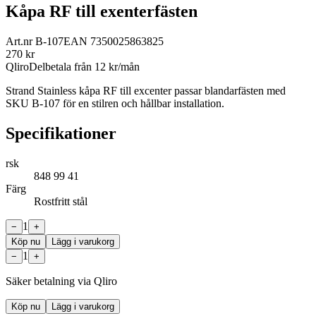
Kåpa RF till exenterfästen
Art.nr
B-107
EAN
7350025863825
270
kr
Qliro
Delbetala från
12
kr/mån
Strand Stainless kåpa RF till excenter passar blandarfästen med
SKU B-107 för en stilren och hållbar installation.
Specifikationer
rsk
848 99 41
Färg
Rostfritt stål
1
−
+
Köp nu
Lägg i varukorg
1
−
+
Säker betalning via Qliro
Köp nu
Lägg i varukorg