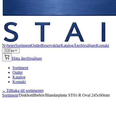
Nyheter
Sortiment
Outlet
Reservdelar
Katalog
Återförsäljare
Kontakt
🇸🇪
sv
Hitta återförsäljare
Sortiment
Outlet
Katalog
Kontakt
←
Tillbaka till sortimentet
Sortiment
/
Diskhotillbehör
/
Blandarplatta ST01-R Oval 245c60mm