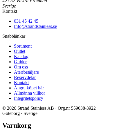
421 32 Västra Frölunda
Sverige
Kontakt
031 45 42 45
Info@strandstainless.se
Snabblänkar
Sortiment
Outlet
Katalog
Guider
Om oss
Återförsäljare
Reservdelar
Kontakt
Ångra köpet här
Allmänna villkor
Integritetspolicy
© 2026 Strand Stainless AB · Org.nr 559038-3922
Göteborg · Sverige
Varukorg