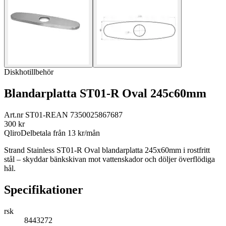
Diskhotillbehör
Blandarplatta ST01-R Oval 245c60mm
Art.nr
ST01-R
EAN
7350025867687
300
kr
Qliro
Delbetala från
13
kr/mån
Strand Stainless ST01-R Oval blandarplatta 245x60mm i rostfritt
stål – skyddar bänkskivan mot vattenskador och döljer överflödiga
hål.
Specifikationer
rsk
8443272