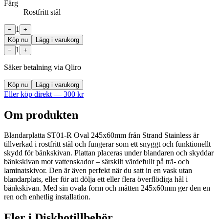
Färg
Rostfritt stål
1
−
+
Köp nu
Lägg i varukorg
1
−
+
Säker betalning via Qliro
Köp nu
Lägg i varukorg
Eller köp direkt —
300
kr
Om produkten
Blandarplatta ST01-R Oval 245x60mm från Strand Stainless är
tillverkad i rostfritt stål och fungerar som ett snyggt och funktionellt
skydd för bänkskivan. Plattan placeras under blandaren och skyddar
bänkskivan mot vattenskador – särskilt värdefullt på trä- och
laminatskivor. Den är även perfekt när du satt in en vask utan
blandarplats, eller för att dölja ett eller flera överflödiga hål i
bänkskivan. Med sin ovala form och måtten 245x60mm ger den en
ren och enhetlig installation.
Fler i
Diskhotillbehör