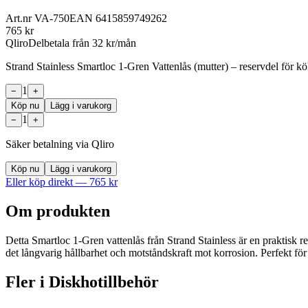
Art.nr
VA-750
EAN
6415859749262
765
kr
Qliro
Delbetala från
32
kr/mån
Strand Stainless Smartloc 1-Gren Vattenlås (mutter) – reservdel för 
1
−
+
Köp nu
Lägg i varukorg
1
−
+
Säker betalning via Qliro
Köp nu
Lägg i varukorg
Eller köp direkt —
765
kr
Om produkten
Detta Smartloc 1-Gren vattenlås från Strand Stainless är en praktisk rese
det långvarig hållbarhet och motståndskraft mot korrosion. Perfekt för at
Fler i
Diskhotillbehör