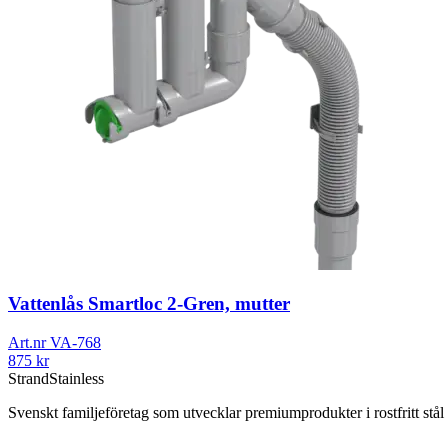
Vattenlås Smartloc 2-Gren, mutter
Art.nr
VA-768
875
kr
Strand
Stainless
Svenskt familjeföretag som utvecklar premiumprodukter i rostfritt st