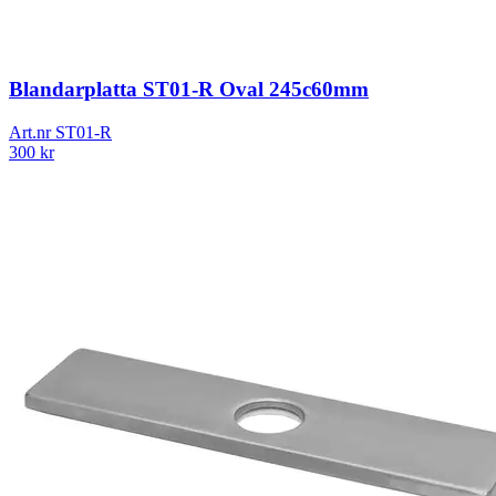
Blandarplatta ST01-R Oval 245c60mm
Art.nr
ST01-R
300
kr