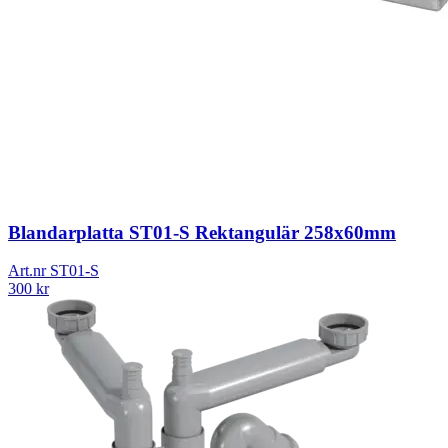
Blandarplatta ST01-S Rektangulär 258x60mm
Art.nr
ST01-S
300
kr