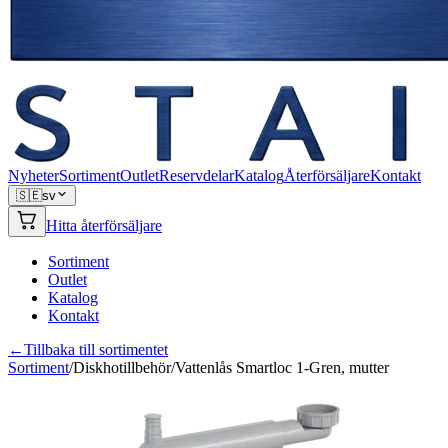
Nyheter
Sortiment
Outlet
Reservdelar
Katalog
Återförsäljare
Kontakt
🇸🇪
sv
Hitta återförsäljare
Sortiment
Outlet
Katalog
Kontakt
←
Tillbaka till sortimentet
Sortiment
/
Diskhotillbehör
/
Vattenlås Smartloc 1-Gren, mutter