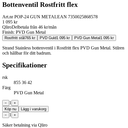
Bottenventil Rostfritt flex
Art.nr
POP-24 GUN METAL
EAN
7350025868578
1 095
kr
Qliro
Delbetala från
46
kr/mån
Finish:
PVD Gun Metal
Rostfritt stål
765
kr
PVD Guld
1 095
kr
PVD Gun Metal
1 095
kr
Strand Stainless bottenventil i Rostfritt flex PVD Gun Metal. Stilren
och hållbar för ditt badrum.
Specifikationer
rsk
855 36 42
Färg
PVD Gun Metal
1
−
+
Köp nu
Lägg i varukorg
1
−
+
Säker betalning via Qliro