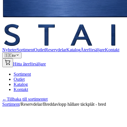
Nyheter
Sortiment
Outlet
Reservdelar
Katalog
Återförsäljare
Kontakt
🇸🇪
sv
Hitta återförsäljare
Sortiment
Outlet
Katalog
Kontakt
←
Tillbaka till sortimentet
Sortiment
/
Reservdelar
/
Breddavlopp hållare täckplåt - bred