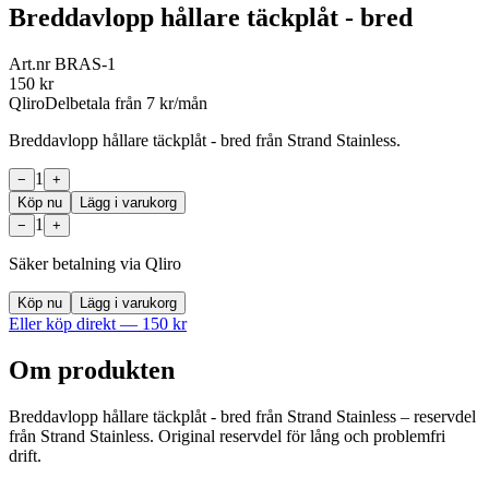
Breddavlopp hållare täckplåt - bred
Art.nr
BRAS-1
150
kr
Qliro
Delbetala från
7
kr/mån
Breddavlopp hållare täckplåt - bred från Strand Stainless.
1
−
+
Köp nu
Lägg i varukorg
1
−
+
Säker betalning via Qliro
Köp nu
Lägg i varukorg
Eller köp direkt —
150
kr
Om produkten
Breddavlopp hållare täckplåt - bred från Strand Stainless – reservdel
från Strand Stainless. Original reservdel för lång och problemfri
drift.