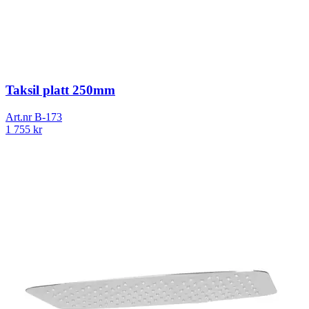
Taksil platt 250mm
Art.nr
B-173
1 755
kr