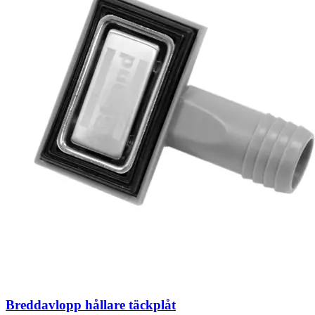
Breddavlopp hållare täckplåt