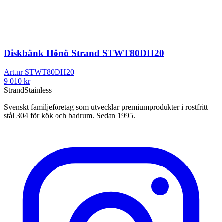
Diskbänk Hönö Strand STWT80DH20
Art.nr
STWT80DH20
9 010
kr
Strand
Stainless
Svenskt familjeföretag som utvecklar premiumprodukter i rostfritt
stål 304 för kök och badrum. Sedan 1995.