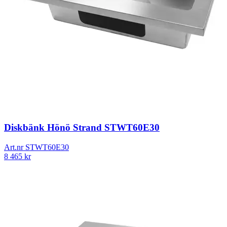
Diskbänk Hönö Strand STWT60E30
Art.nr
STWT60E30
8 465
kr