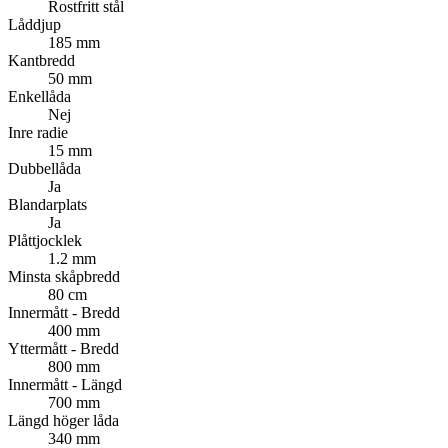
Rostfritt stål
Låddjup
185 mm
Kantbredd
50 mm
Enkellåda
Nej
Inre radie
15 mm
Dubbellåda
Ja
Blandarplats
Ja
Plåttjocklek
1.2 mm
Minsta skåpbredd
80 cm
Innermått - Bredd
400 mm
Yttermått - Bredd
800 mm
Innermått - Längd
700 mm
Längd höger låda
340 mm