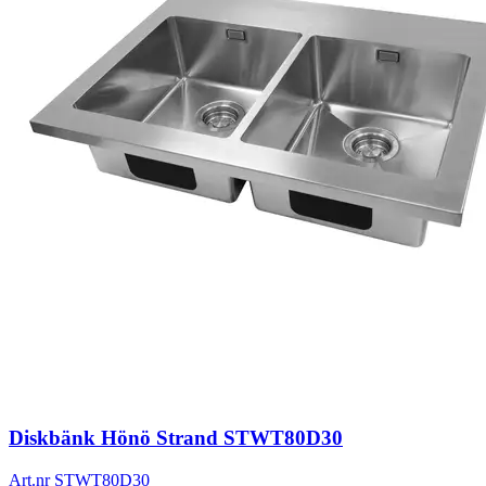
Diskbänk Hönö Strand STWT80D30
Art.nr
STWT80D30