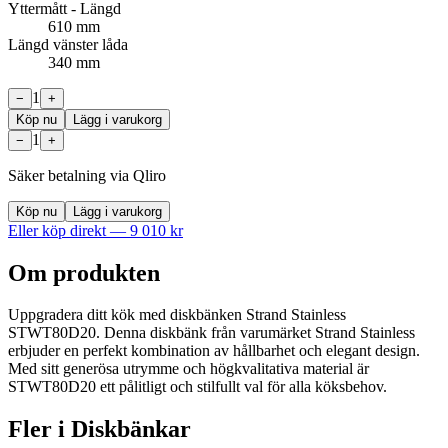
Yttermått - Längd
610 mm
Längd vänster låda
340 mm
1
−
+
Köp nu
Lägg i varukorg
1
−
+
Säker betalning via Qliro
Köp nu
Lägg i varukorg
Eller köp direkt —
9 010
kr
Om produkten
Uppgradera ditt kök med diskbänken Strand Stainless
STWT80D20. Denna diskbänk från varumärket Strand Stainless
erbjuder en perfekt kombination av hållbarhet och elegant design.
Med sitt generösa utrymme och högkvalitativa material är
STWT80D20 ett pålitligt och stilfullt val för alla köksbehov.
Fler i
Diskbänkar