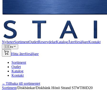
Nyheter
Sortiment
Outlet
Reservdelar
Katalog
Återförsäljare
Kontakt
🇸🇪
sv
Hitta återförsäljare
Sortiment
Outlet
Katalog
Kontakt
←
Tillbaka till sortimentet
Sortiment
/
Diskbänkar
/
Diskbänk Hönö Strand STWT80D20