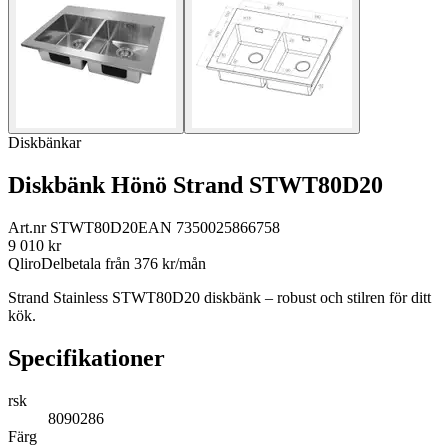
Diskbänkar
Diskbänk Hönö Strand STWT80D20
Art.nr
STWT80D20
EAN
7350025866758
9 010
kr
Qliro
Delbetala från
376
kr/mån
Strand Stainless STWT80D20 diskbänk – robust och stilren för ditt
kök.
Specifikationer
rsk
8090286
Färg