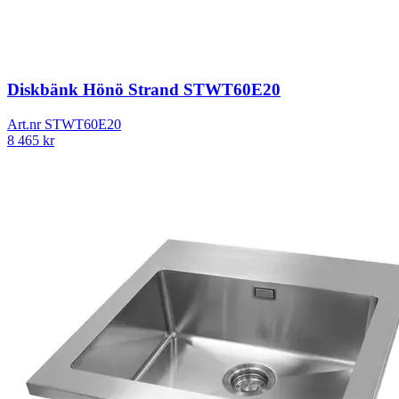
Diskbänk Hönö Strand STWT60E20
Art.nr
STWT60E20
8 465
kr