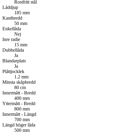
Rostfritt stål
Låddjup
185 mm
Kantbredd
50 mm
Enkellåda
Nej
Inre radie
15 mm
Dubbellåda
Ja
Blandarplats
Ja
Plåttjocklek
1.2 mm
Minsta skåpbredd
80 cm
Innermått - Bredd
400 mm
Yttermått - Bredd
800 mm
Innermått - Längd
700 mm
Längd höger låda
500 mm