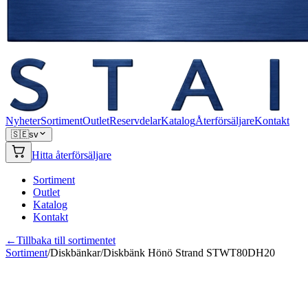
Nyheter
Sortiment
Outlet
Reservdelar
Katalog
Återförsäljare
Kontakt
🇸🇪
sv
Hitta återförsäljare
Sortiment
Outlet
Katalog
Kontakt
←
Tillbaka till sortimentet
Sortiment
/
Diskbänkar
/
Diskbänk Hönö Strand STWT80DH20