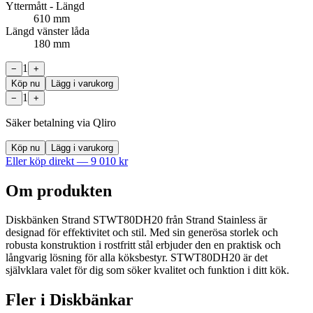
Yttermått - Längd
610 mm
Längd vänster låda
180 mm
1
−
+
Köp nu
Lägg i varukorg
1
−
+
Säker betalning via Qliro
Köp nu
Lägg i varukorg
Eller köp direkt —
9 010
kr
Om produkten
Diskbänken Strand STWT80DH20 från Strand Stainless är
designad för effektivitet och stil. Med sin generösa storlek och
robusta konstruktion i rostfritt stål erbjuder den en praktisk och
långvarig lösning för alla köksbestyr. STWT80DH20 är det
självklara valet för dig som söker kvalitet och funktion i ditt kök.
Fler i
Diskbänkar