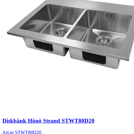
Diskbänk Hönö Strand STWT80D20
Art.nr
STWT80D20