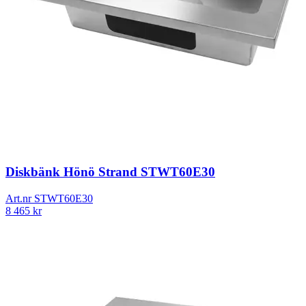
Diskbänk Hönö Strand STWT60E30
Art.nr
STWT60E30
8 465
kr