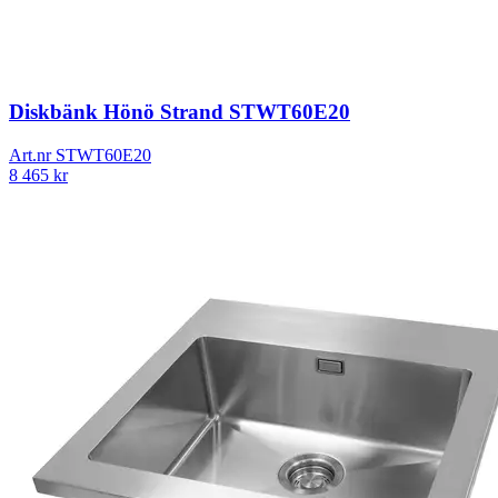
Diskbänk Hönö Strand STWT60E20
Art.nr
STWT60E20
8 465
kr