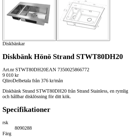
Diskbänkar
Diskbänk Hönö Strand STWT80DH20
Art.nr
STWT80DH20
EAN
7350025866772
9 010
kr
Qliro
Delbetala från
376
kr/mån
Diskbänk Strand STWT80DH20 från Strand Stainless, en rymlig
och hållbar disklösning för ditt kök.
Specifikationer
rsk
8090288
Färg