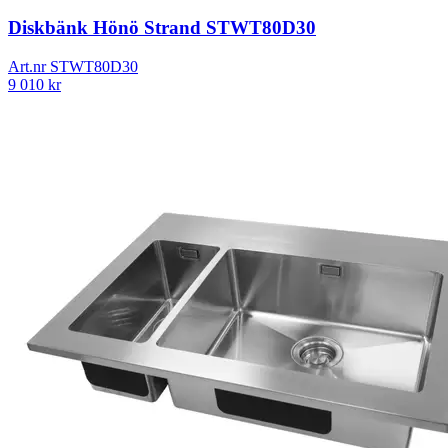
Diskbänk Hönö Strand STWT80D30
Art.nr
STWT80D30
9 010
kr