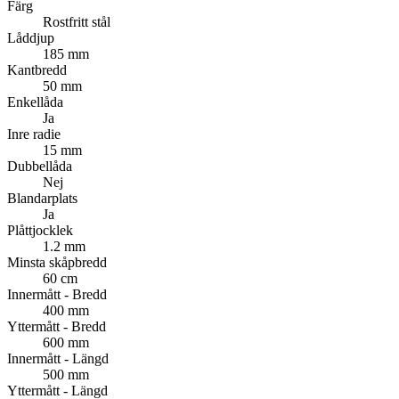
Färg
Rostfritt stål
Låddjup
185 mm
Kantbredd
50 mm
Enkellåda
Ja
Inre radie
15 mm
Dubbellåda
Nej
Blandarplats
Ja
Plåttjocklek
1.2 mm
Minsta skåpbredd
60 cm
Innermått - Bredd
400 mm
Yttermått - Bredd
600 mm
Innermått - Längd
500 mm
Yttermått - Längd