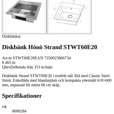
Diskbänkar
Diskbänk Hönö Strand STWT60E20
Art.nr
STWT60E20
EAN
7350025866734
8 465
kr
Qliro
Delbetala från
353
kr/mån
Diskbänk Strand STWT60E20 i rostfritt stål 304 med Classic Steel-
finish. Enkellåda med blandarplats och kompakta yttermått 610×600
mm, anpassad för minst 60 cm skåp.
Specifikationer
rsk
8090284