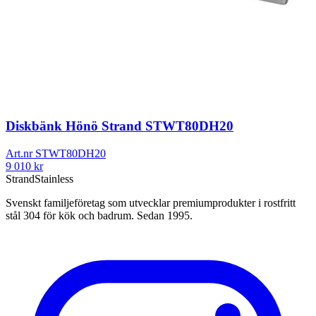
Diskbänk Hönö Strand STWT80DH20
Art.nr
STWT80DH20
9 010
kr
Strand
Stainless
Svenskt familjeföretag som utvecklar premiumprodukter i rostfritt
stål 304 för kök och badrum. Sedan 1995.