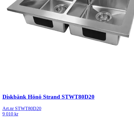
Diskbänk Hönö Strand STWT80D20
Art.nr
STWT80D20
9 010
kr