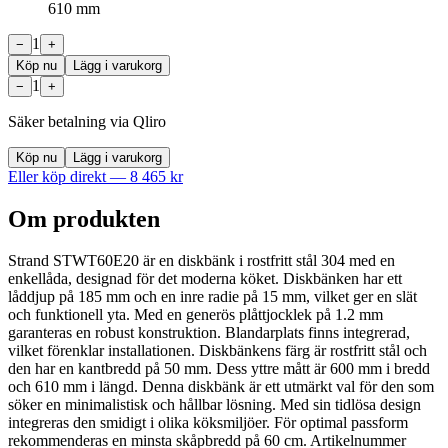
610 mm
1
−
+
Köp nu
Lägg i varukorg
1
−
+
Säker betalning via Qliro
Köp nu
Lägg i varukorg
Eller köp direkt —
8 465
kr
Om produkten
Strand STWT60E20 är en diskbänk i rostfritt stål 304 med en
enkellåda, designad för det moderna köket. Diskbänken har ett
låddjup på 185 mm och en inre radie på 15 mm, vilket ger en slät
och funktionell yta. Med en generös plåttjocklek på 1.2 mm
garanteras en robust konstruktion. Blandarplats finns integrerad,
vilket förenklar installationen. Diskbänkens färg är rostfritt stål och
den har en kantbredd på 50 mm. Dess yttre mått är 600 mm i bredd
och 610 mm i längd. Denna diskbänk är ett utmärkt val för den som
söker en minimalistisk och hållbar lösning. Med sin tidlösa design
integreras den smidigt i olika köksmiljöer. För optimal passform
rekommenderas en minsta skåpbredd på 60 cm. Artikelnummer