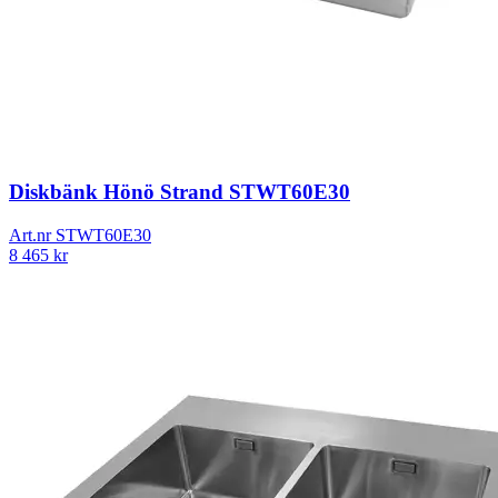
Diskbänk Hönö Strand STWT60E30
Art.nr
STWT60E30
8 465
kr