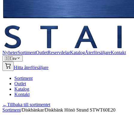
Nyheter
Sortiment
Outlet
Reservdelar
Katalog
Återförsäljare
Kontakt
🇸🇪
sv
Hitta återförsäljare
Sortiment
Outlet
Katalog
Kontakt
←
Tillbaka till sortimentet
Sortiment
/
Diskbänkar
/
Diskbänk Hönö Strand STWT60E20