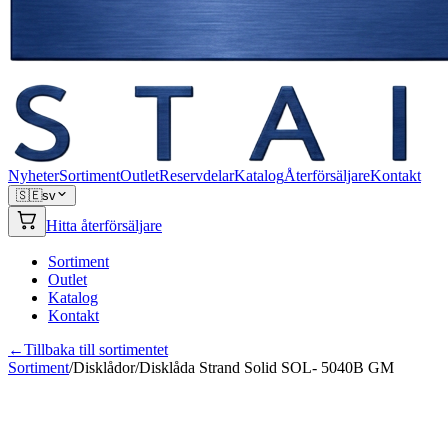
Nyheter
Sortiment
Outlet
Reservdelar
Katalog
Återförsäljare
Kontakt
🇸🇪
sv
Hitta återförsäljare
Sortiment
Outlet
Katalog
Kontakt
←
Tillbaka till sortimentet
Sortiment
/
Disklådor
/
Disklåda Strand Solid SOL- 5040B GM