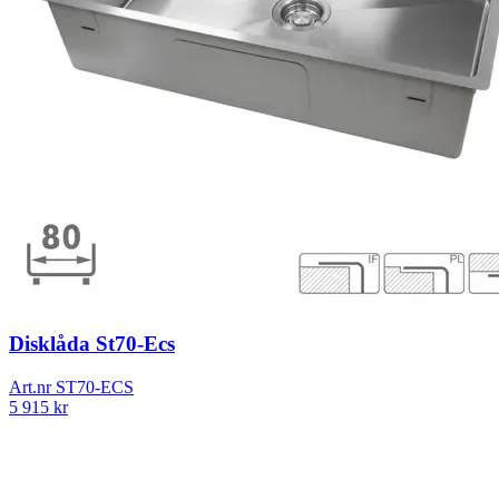
Disklåda St70-Ecs
Art.nr
ST70-ECS
5 915
kr