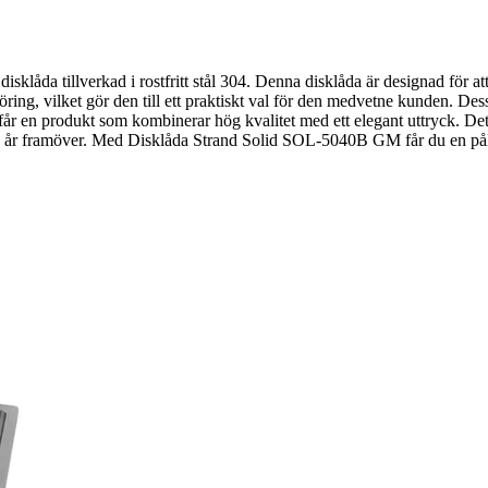
åda tillverkad i rostfritt stål 304. Denna disklåda är designad för att 
ing, vilket gör den till ett praktiskt val för den medvetne kunden. Dess
 får en produkt som kombinerar hög kvalitet med ett elegant uttryck. Det 
a år framöver. Med Disklåda Strand Solid SOL-5040B GM får du en pålit