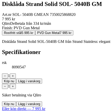
Disklåda Strand Solid SOL- 5040B GM
Art.nr
SOL- 5040B GM
EAN
7350025868820
7 995
kr
Qliro
Delbetala från
334
kr/mån
Finish:
PVD Gun Metal
Rostfritt stål
5 995
kr
PVD Gun Metal
7 995
kr
Disklåda Strand Solid SOL-5040B GM från Strand Stainless: elegant och
Specifikationer
rsk
8090547
1
−
+
Köp nu
Lägg i varukorg
1
−
+
Säker betalning via Qliro
Köp nu
Lägg i varukorg
Eller köp direkt —
7 995
kr