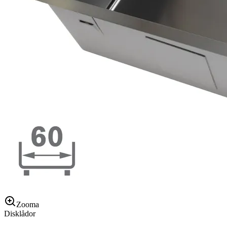
Zooma
Disklådor