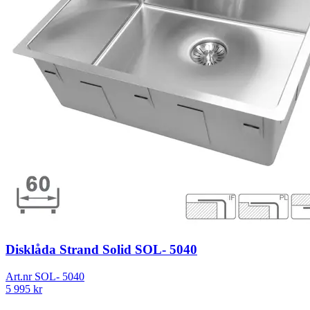
Disklåda Strand Solid SOL- 5040
Art.nr
SOL- 5040
5 995
kr