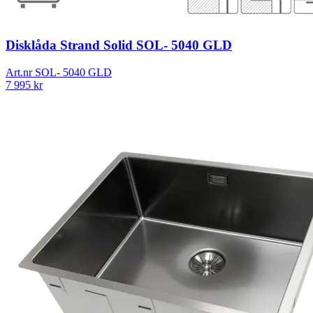
Disklåda Strand Solid SOL- 5040 GLD
Art.nr
SOL- 5040 GLD
7 995
kr