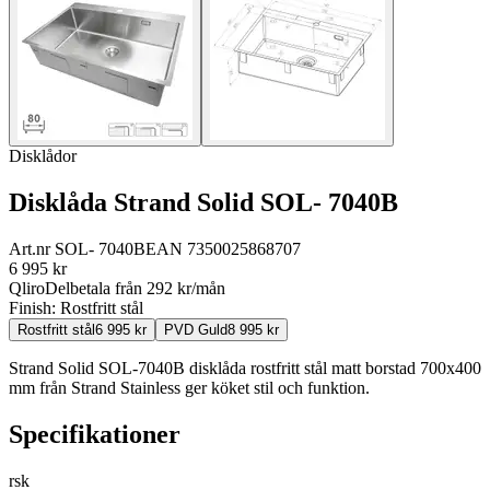
Disklådor
Disklåda Strand Solid SOL- 7040B
Art.nr
SOL- 7040B
EAN
7350025868707
6 995
kr
Qliro
Delbetala från
292
kr/mån
Finish:
Rostfritt stål
Rostfritt stål
6 995
kr
PVD Guld
8 995
kr
Strand Solid SOL-7040B disklåda rostfritt stål matt borstad 700x400
mm från Strand Stainless ger köket stil och funktion.
Specifikationer
rsk