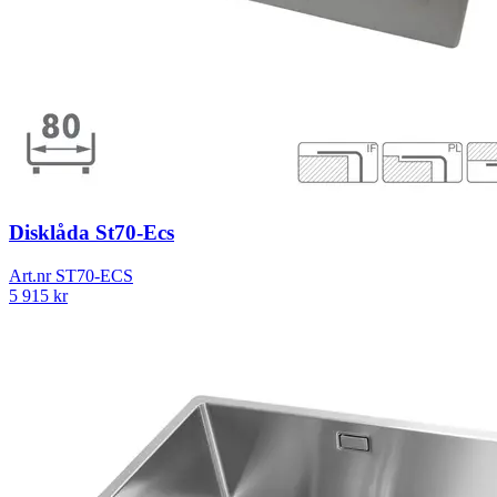
Disklåda St70-Ecs
Art.nr
ST70-ECS
5 915
kr