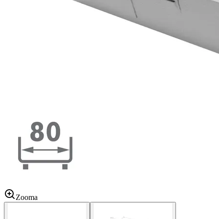
Zooma