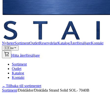
Nyheter
Sortiment
Outlet
Reservdelar
Katalog
Återförsäljare
Kontakt
🇸🇪
sv
Hitta återförsäljare
Sortiment
Outlet
Katalog
Kontakt
←
Tillbaka till sortimentet
Sortiment
/
Disklådor
/
Disklåda Strand Solid SOL- 7040B