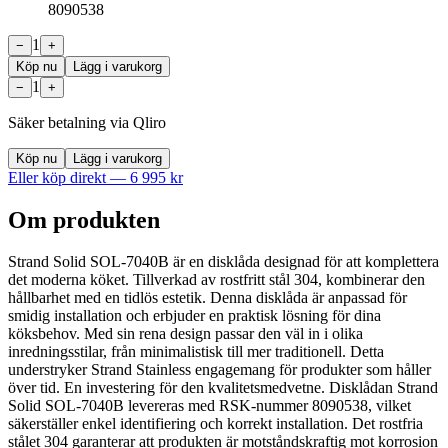
8090538
1
−
+
Köp nu
Lägg i varukorg
1
−
+
Säker betalning via Qliro
Köp nu
Lägg i varukorg
Eller köp direkt —
6 995
kr
Om produkten
Strand Solid SOL-7040B är en disklåda designad för att komplettera
det moderna köket. Tillverkad av rostfritt stål 304, kombinerar den
hållbarhet med en tidlös estetik. Denna disklåda är anpassad för
smidig installation och erbjuder en praktisk lösning för dina
köksbehov. Med sin rena design passar den väl in i olika
inredningsstilar, från minimalistisk till mer traditionell. Detta
understryker Strand Stainless engagemang för produkter som håller
över tid. En investering för den kvalitetsmedvetne. Disklådan Strand
Solid SOL-7040B levereras med RSK-nummer 8090538, vilket
säkerställer enkel identifiering och korrekt installation. Det rostfria
stålet 304 garanterar att produkten är motståndskraftig mot korrosion