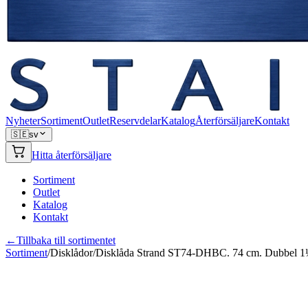
Nyheter
Sortiment
Outlet
Reservdelar
Katalog
Återförsäljare
Kontakt
🇸🇪
sv
Hitta återförsäljare
Sortiment
Outlet
Katalog
Kontakt
←
Tillbaka till sortimentet
Sortiment
/
Disklådor
/
Disklåda Strand ST74-DHBC. 74 cm. Dubbel 1½.