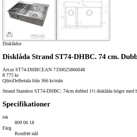
Disklådor
Disklåda Strand ST74-DHBC. 74 cm. Dubbel
Art.nr
ST74-DHBC
EAN
7350025866048
8 775
kr
Qliro
Delbetala från
366
kr/mån
Strand Stainless ST74-DHBC: 74cm dubbel 1½ disklåda höger med bland
Specifikationer
rsk
809 06 18
Färg
Rostfritt stål