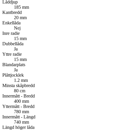
Låddjup
185 mm
Kantbredd
20 mm
Enkellåda
Nej
Inre radie
15 mm
Dubbellåda
Ja
Yttre radie
15 mm
Blandarplats
Ja
Plåttjocklek
1.2 mm
Minsta skåpbredd
80 cm
Innermått - Bredd
400 mm
Yttermått - Bredd
780 mm
Innermått - Längd
740 mm
Längd höger låda