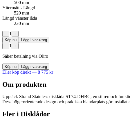
500 mm
Yttermått - Längd
520 mm
Längd vänster låda
220 mm
1
−
+
Köp nu
Lägg i varukorg
1
−
+
Säker betalning via Qliro
Köp nu
Lägg i varukorg
Eller köp direkt —
8 775
kr
Om produkten
Upptäck Strand Stainless disklåda ST74-DHBC, en stilren och funktio
Dess högerorienterade design och praktiska blandarplats gör installati
Fler i
Disklådor