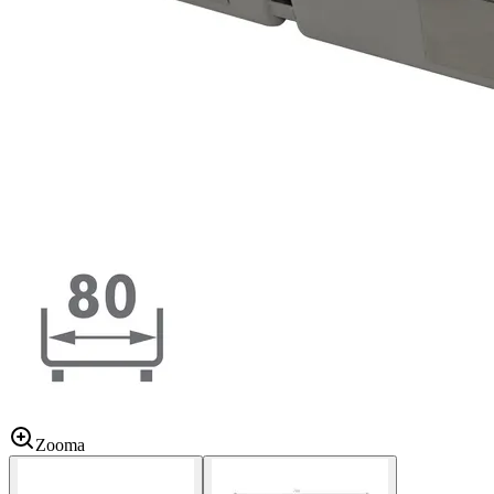
Zooma