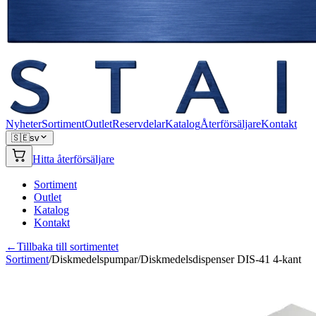
Nyheter
Sortiment
Outlet
Reservdelar
Katalog
Återförsäljare
Kontakt
🇸🇪
sv
Hitta återförsäljare
Sortiment
Outlet
Katalog
Kontakt
←
Tillbaka till sortimentet
Sortiment
/
Diskmedelspumpar
/
Diskmedelsdispenser DIS-41 4-kant