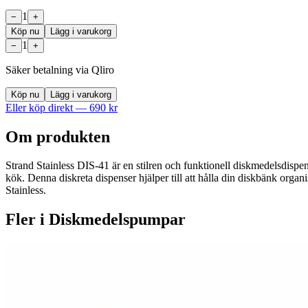
1
−
+
Köp nu
Lägg i varukorg
1
−
+
Säker betalning via Qliro
Köp nu
Lägg i varukorg
Eller köp direkt —
690
kr
Om produkten
Strand Stainless DIS-41 är en stilren och funktionell diskmedelsdispens
kök. Denna diskreta dispenser hjälper till att hålla din diskbänk organise
Stainless.
Fler i
Diskmedelspumpar