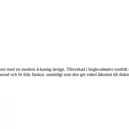
er med en modern 4-kantig design. Tillverkad i högkvalitativt rostfritt s
rad och fri från flaskor, samtidigt som den ger enkel åtkomst till diskmede