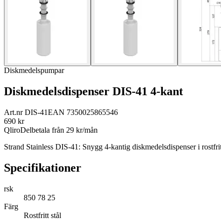
Diskmedelspumpar
Diskmedelsdispenser DIS-41 4-kant
Art.nr
DIS-41
EAN
7350025865546
690
kr
Qliro
Delbetala från
29
kr/mån
Strand Stainless DIS-41: Snygg 4-kantig diskmedelsdispenser i rostfrit
Specifikationer
rsk
850 78 25
Färg
Rostfritt stål