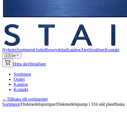
Nyheter
Sortiment
Outlet
Reservdelar
Katalog
Återförsäljare
Kontakt
🇸🇪
sv
Hitta återförsäljare
Sortiment
Outlet
Katalog
Kontakt
←
Tillbaka till sortimentet
Sortiment
/
Diskmedelspumpar
/
Diskmedelspump i 316 stål plastflaska