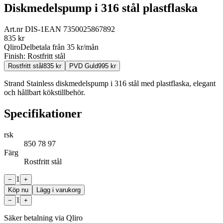
Diskmedelspump i 316 stål plastflaska
Art.nr
DIS-1
EAN
7350025867892
835
kr
Qliro
Delbetala från
35
kr/mån
Finish:
Rostfritt stål
Rostfritt stål
835
kr
PVD Guld
995
kr
Strand Stainless diskmedelspump i 316 stål med plastflaska, elegant
och hållbart kökstillbehör.
Specifikationer
rsk
850 78 97
Färg
Rostfritt stål
1
−
+
Köp nu
Lägg i varukorg
1
−
+
Säker betalning via Qliro