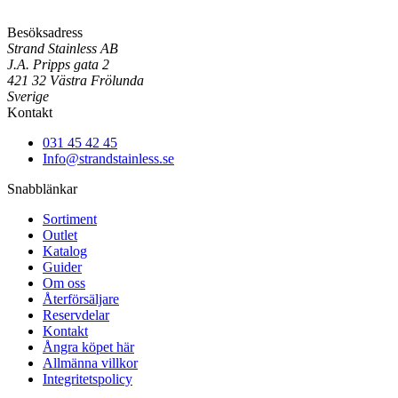
Besöksadress
Strand Stainless AB
J.A. Pripps gata 2
421 32 Västra Frölunda
Sverige
Kontakt
031 45 42 45
Info@strandstainless.se
Snabblänkar
Sortiment
Outlet
Katalog
Guider
Om oss
Återförsäljare
Reservdelar
Kontakt
Ångra köpet här
Allmänna villkor
Integritetspolicy