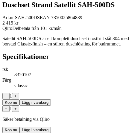
Duschset Strand Satellit SAH-500DS
Art.nr
SAH-500DS
EAN
7350025864839
2 415
kr
Qliro
Delbetala från
101
kr/mån
Satellit SAH-500DS är ett komplett duschset i rostfritt stål 304 med
borstad Classic-finish – en stilren duschlösning för badrummet.
Specifikationer
rsk
8320107
Färg
Classic
1
−
+
Köp nu
Lägg i varukorg
1
−
+
Säker betalning via Qliro
Köp nu
Lägg i varukorg