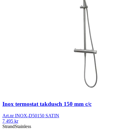
Inox termostat takdusch 150 mm c/c
Art.nr
INOX-D50150 SATIN
7 495
kr
Strand
Stainless