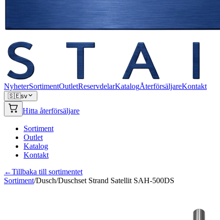
Nyheter
Sortiment
Outlet
Reservdelar
Katalog
Återförsäljare
Kontakt
🇸🇪
sv
Hitta återförsäljare
Sortiment
Outlet
Katalog
Kontakt
←
Tillbaka till sortimentet
Sortiment
/
Dusch
/
Duschset Strand Satellit SAH-500DS