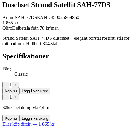
Duschset Strand Satellit SAH-77DS
Art.nr
SAH-77DS
EAN
7350025864860
1 865
kr
Qliro
Delbetala från
78
kr/mån
Strand Satellit SAH-77DS duschset – elegant borstat rostfritt stål för
ditt badrum. Hållbart 304-stål.
Specifikationer
Färg
Classic
1
−
+
Köp nu
Lägg i varukorg
1
−
+
Säker betalning via Qliro
Köp nu
Lägg i varukorg
Eller köp direkt —
1 865
kr