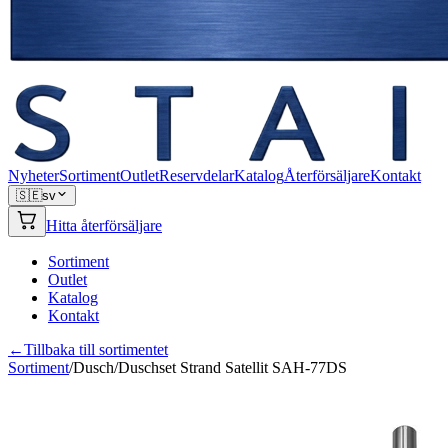
Nyheter
Sortiment
Outlet
Reservdelar
Katalog
Återförsäljare
Kontakt
🇸🇪
sv
Hitta återförsäljare
Sortiment
Outlet
Katalog
Kontakt
←
Tillbaka till sortimentet
Sortiment
/
Dusch
/
Duschset Strand Satellit SAH-77DS