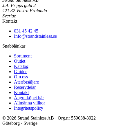
Strand Stainless AB
J.A. Pripps gata 2
421 32 Västra Frölunda
Sverige
Kontakt
031 45 42 45
Info@strandstainless.se
Snabblänkar
Sortiment
Outlet
Katalog
Guider
Om oss
Återförsäljare
Reservdelar
Kontakt
Ångra köpet här
Allmänna villkor
Integritetspolicy
© 2026 Strand Stainless AB · Org.nr 559038-3922
Göteborg · Sverige