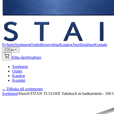
Nyheter
Sortiment
Outlet
Reservdelar
Katalog
Återförsäljare
Kontakt
🇸🇪
sv
Hitta återförsäljare
Sortiment
Outlet
Katalog
Kontakt
←
Tillbaka till sortimentet
Sortiment
/
Dusch
/
TITAN TI-511WE Takdusch m badkarsterm - 160 