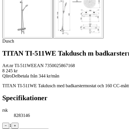
Dusch
TITAN TI-511WE Takdusch m badkarster
Art.nr
TI-511WE
EAN
7350025867168
8 245
kr
Qliro
Delbetala från
344
kr/mån
TITAN TI-511WE Takdusch med badkarstermostat och 160 CC-mått. Kom
Specifikationer
rsk
8283146
1
−
+