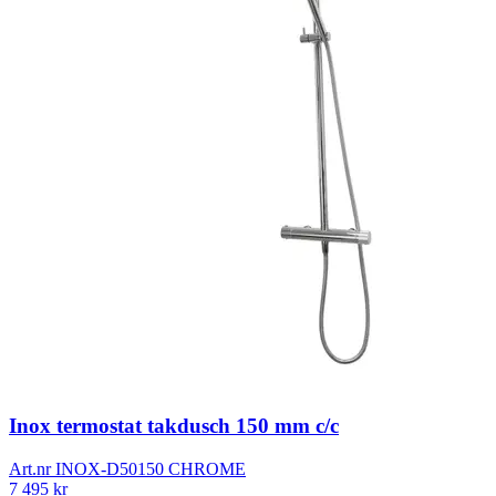
Inox termostat takdusch 150 mm c/c
Art.nr
INOX-D50150 CHROME
7 495
kr