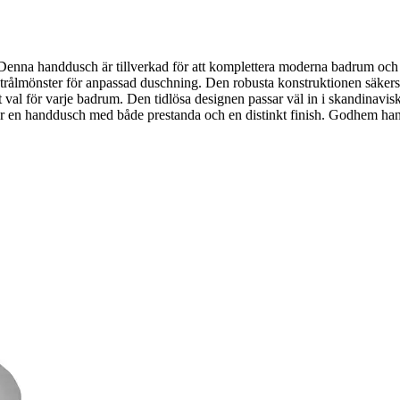
enna handdusch är tillverkad för att komplettera moderna badrum och 
rålmönster för anpassad duschning. Den robusta konstruktionen säkers
 val för varje badrum. Den tidlösa designen passar väl in i skandinavisk
r en handdusch med både prestanda och en distinkt finish. Godhem handd