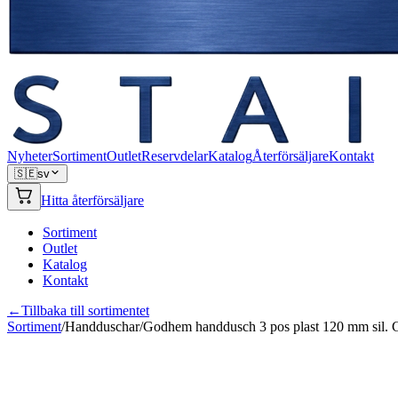
Nyheter
Sortiment
Outlet
Reservdelar
Katalog
Återförsäljare
Kontakt
🇸🇪
sv
Hitta återförsäljare
Sortiment
Outlet
Katalog
Kontakt
←
Tillbaka till sortimentet
Sortiment
/
Handduschar
/
Godhem handdusch 3 pos plast 120 mm sil. 