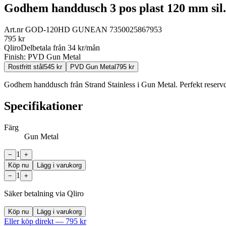
Godhem handdusch 3 pos plast 120 mm sil.
Art.nr
GOD-120HD GUN
EAN
7350025867953
795
kr
Qliro
Delbetala från
34
kr/mån
Finish:
PVD Gun Metal
Rostfritt stål
545
kr
PVD Gun Metal
795
kr
Godhem handdusch från Strand Stainless i Gun Metal. Perfekt reservde
Specifikationer
Färg
Gun Metal
1
−
+
Köp nu
Lägg i varukorg
1
−
+
Säker betalning via Qliro
Köp nu
Lägg i varukorg
Eller köp direkt —
795
kr