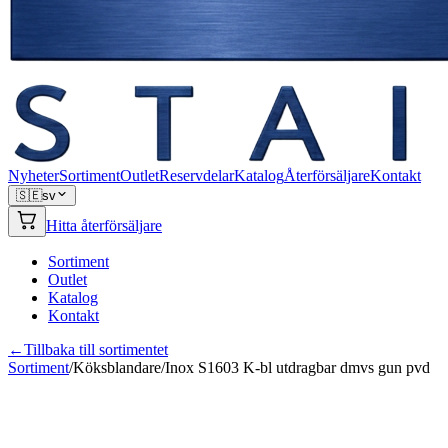
Nyheter
Sortiment
Outlet
Reservdelar
Katalog
Återförsäljare
Kontakt
🇸🇪
sv
Hitta återförsäljare
Sortiment
Outlet
Katalog
Kontakt
←
Tillbaka till sortimentet
Sortiment
/
Köksblandare
/
Inox S1603 K-bl utdragbar dmvs gun pvd