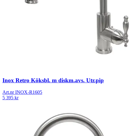
Inox Retro Köksbl. m diskm.avs. Utr.pip
Art.nr
INOX-R1605
5 395
kr