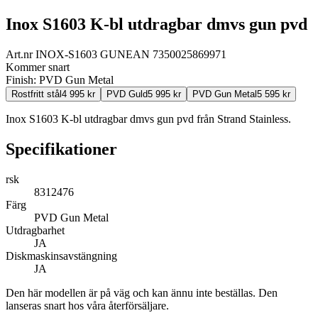
Inox S1603 K-bl utdragbar dmvs gun pvd
Art.nr
INOX-S1603 GUN
EAN
7350025869971
Kommer snart
Finish:
PVD Gun Metal
Rostfritt stål
4 995
kr
PVD Guld
5 995
kr
PVD Gun Metal
5 595
kr
Inox S1603 K-bl utdragbar dmvs gun pvd från Strand Stainless.
Specifikationer
rsk
8312476
Färg
PVD Gun Metal
Utdragbarhet
JA
Diskmaskinsavstängning
JA
Den här modellen är på väg och kan ännu inte beställas. Den
lanseras snart hos våra återförsäljare.