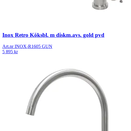
Inox Retro Köksbl. m diskm.avs. gold pvd
Art.nr
INOX-R1605 GUN
5 895
kr